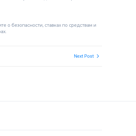
те о безопасности, ставках по средствам и
ах.
Next Post