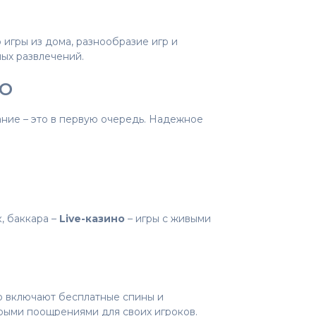
игры из дома, разнообразие игр и
ых развлечений.
о
ание – это в первую очередь. Надежное
, баккара –
Live-казино
– игры с живыми
о включают бесплатные спины и
рыми поощрениями для своих игроков.