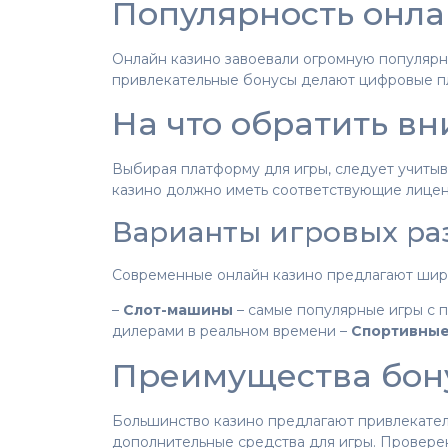
Популярность онла
Онлайн казино завоевали огромную популярно
привлекательные бонусы делают цифровые п
На что обратить в
Выбирая платформу для игры, следует учитыв
казино должно иметь соответствующие лицен
Варианты игровых ра
Современные онлайн казино предлагают шир
–
Слот-машины
– самые популярные игры с 
дилерами в реальном времени –
Спортивные
Преимущества бон
Большинство казино предлагают привлекател
дополнительные средства для игры. Провер