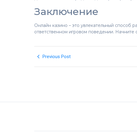
Заключение
Онлайн казино – это увлекательный способ р
ответственном игровом поведении. Начните с
Previous Post