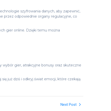
echnologie szyfrowania danych, aby zapewnić,
ne przez odpowiednie organy regulacyjne, co
ych gier online. Dzięki temu można
y wybór gier, atrakcyjne bonusy oraz skuteczne
się już dziś i odkryj świat emocji, które czekają
Next Post