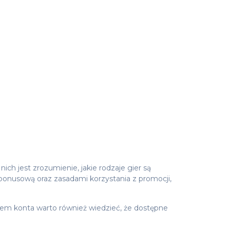
h jest zrozumienie, jakie rodzaje gier są
 bonusową oraz zasadami korzystania z promocji,
iem konta warto również wiedzieć, że dostępne