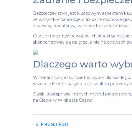
Bezpieczeństwo jest kluczowym aspektem każdej
że wszystkie transakcje oraz dane osobowe grac
zapewnia dodatkową warstwę bezpieczeństwa.
Gracze mogą być pewni, że ich środki są bezpie
skoncentrować się na grze, a nie na obawach 
Dlaczego warto wyb
Winbeatz Casino to świetny wybór dla każdego, 
wsparcie klienta, kasyno to zaspokaja potrzeby
Dzięki dostępności różnych metod płatności oraz o
na Ciebie w Winbeatz Casino!
Previous Post