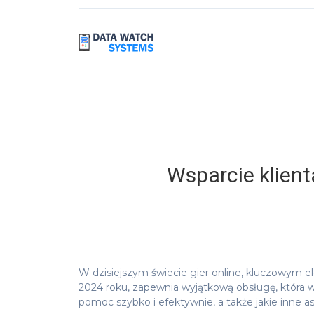
Wsparcie klien
W dzisiejszym świecie gier online, kluczowym 
2024 roku, zapewnia wyjątkową obsługę, która wy
pomoc szybko i efektywnie, a także jakie inne as