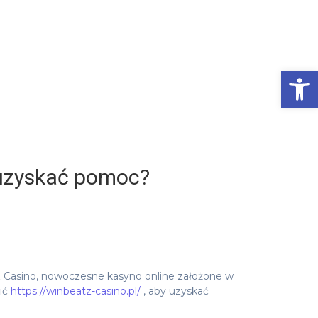
Op
 uzyskać pomoc?
z Casino, nowoczesne kasyno online założone w
zić
https://winbeatz-casino.pl/
, aby uzyskać