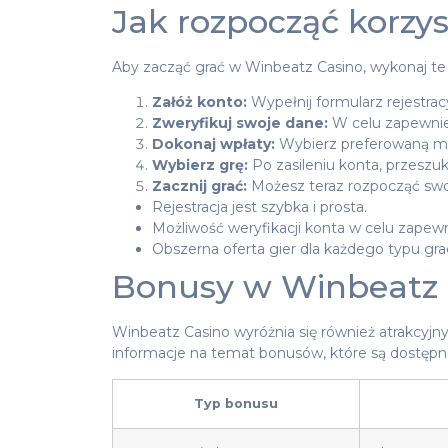
Jak rozpocząć korzy
Aby zacząć grać w Winbeatz Casino, wykonaj te 
Załóż konto:
Wypełnij formularz rejestrac
Zweryfikuj swoje dane:
W celu zapewnie
Dokonaj wpłaty:
Wybierz preferowaną meto
Wybierz grę:
Po zasileniu konta, przeszukaj
Zacznij grać:
Możesz teraz rozpocząć swoj
Rejestracja jest szybka i prosta.
Możliwość weryfikacji konta w celu zapew
Obszerna oferta gier dla każdego typu gra
Bonusy w Winbeatz 
Winbeatz Casino wyróżnia się również atrakcyj
informacje na temat bonusów, które są dostępn
Typ bonusu