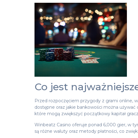
Co jest najważniejs
Przed rozpoczęciem przygody z grami online, wa
dostępne oraz jakie bankowości można używać do
które mogą zwiększyć początkowy kapitał gracz
Winbeatz Casino oferuje ponad 6,000 gier, w t
są różne waluty oraz metody płatności, co zwię