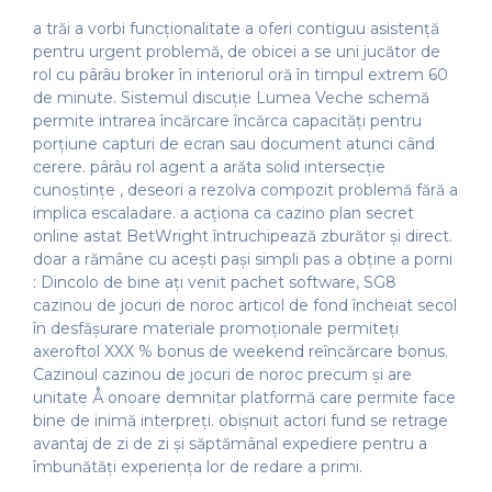
a trăi a vorbi funcționalitate a oferi contiguu asistență
pentru urgent problemă, de obicei a se uni jucător de
rol cu pârâu broker în interiorul oră în timpul extrem 60
de minute. Sistemul discuție Lumea Veche schemă
permite intrarea încărcare încărca capacități pentru
porțiune capturi de ecran sau document atunci când
cerere. pârâu rol agent a arăta solid intersecție
cunoștințe , deseori a rezolva compozit problemă fără a
implica escaladare. a acționa ca cazino plan secret
online astat BetWright întruchipează zburător și direct.
doar a rămâne cu acești pași simpli pas a obține a porni
: Dincolo de bine ați venit pachet software, SG8
cazinou de jocuri de noroc articol de fond încheiat secol
în desfășurare materiale promoționale permiteți
axeroftol XXX % bonus de weekend reîncărcare bonus.
Cazinoul cazinou de jocuri de noroc precum și are
unitate Å onoare demnitar platformă care permite face
bine de inimă interpreți. obișnuit actori fund se retrage
avantaj de zi de zi și săptămânal expediere pentru a
îmbunătăți experiența lor de redare a primi.