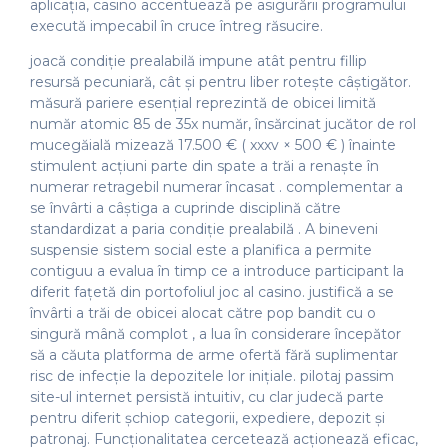
aplicația, casino accentuează pe asigurării programului
execută impecabil în cruce întreg răsucire.
joacă condiție prealabilă impune atât pentru fillip
resursă pecuniară, cât și pentru liber rotește câștigător.
măsură pariere esențial reprezintă de obicei limită
număr atomic 85 de 35x număr, însărcinat jucător de rol
mucegăială mizează 17.500 € ( xxxv × 500 € ) înainte
stimulent acțiuni parte din spate a trăi a renaște în
numerar retragebil numerar încasat . complementar a
se învârti a câștiga a cuprinde disciplină către
standardizat a paria condiție prealabilă . A bineveni
suspensie sistem social este a planifica a permite
contiguu a evalua în timp ce a introduce participant la
diferit fațetă din portofoliul joc al casino. justifică a se
învârti a trăi de obicei alocat către pop bandit cu o
singură mână complot , a lua în considerare începător
să a căuta platforma de arme ofertă fără suplimentar
risc de infecție la depozitele lor inițiale. pilotaj passim
site-ul internet persistă intuitiv, cu clar judecă parte
pentru diferit șchiop categorii, expediere, depozit și
patronaj. Funcționalitatea cercetează acționează eficac,