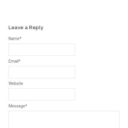
Leave a Reply
Name
*
Email
*
Website
Message
*