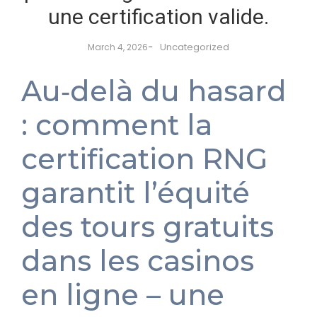
une certification valide.
-
Uncategorized
March 4, 2026
Au‑delà du hasard
: comment la
certification RNG
garantit l’équité
des tours gratuits
dans les casinos
en ligne – une