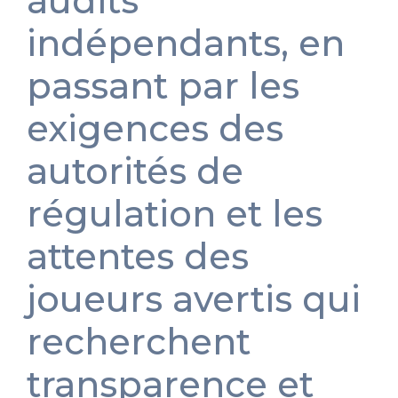
audits
indépendants, en
passant par les
exigences des
autorités de
régulation et les
attentes des
joueurs avertis qui
recherchent
transparence et