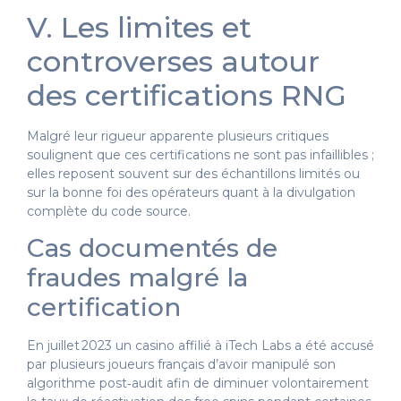
V. Les limites et
controverses autour
des certifications RNG
Malgré leur rigueur apparente plusieurs critiques
soulignent que ces certifications ne sont pas infaillibles ;
elles reposent souvent sur des échantillons limités ou
sur la bonne foi des opérateurs quant à la divulgation
complète du code source.
Cas documentés de
fraudes malgré la
certification
En juillet 2023 un casino affilié à iTech Labs a été accusé
par plusieurs joueurs français d’avoir manipulé son
algorithme post‑audit afin de diminuer volontairement