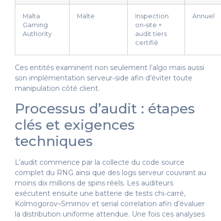
Malta
Malte
Inspection
Annuel
Gaming
on‑site +
Authority
audit tiers
certifié
Ces entités examinent non seulement l’algo mais aussi
son implémentation serveur‑side afin d’éviter toute
manipulation côté client.
Processus d’audit : étapes
clés et exigences
techniques
L’audit commence par la collecte du code source
complet du RNG ainsi que des logs serveur couvrant au
moins dix millions de spins réels. Les auditeurs
exécutent ensuite une batterie de tests chi‑carré,
Kolmogorov–Smirnov et serial correlation afin d’évaluer
la distribution uniforme attendue. Une fois ces analyses