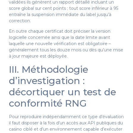
validées ils génèrent un rapport détaillé incluant un
score global sur cent points ; tout score inférieur à 95
entraîne la suspension immédiate du label jusqu’à
correction.
En outre chaque certificat doit préciser la version
logicielle concernée ainsi que la date limite avant
laquelle une nouvelle vérification est obligatoire –
généralement tous les douze mois ou dès qu’une mise
à jour majeure est déployée.
III. Méthodologie
d’investigation :
décortiquer un test de
conformité RNG
Pour reproduire indépendamment ce type d’évaluation
il faut disposer à la fois d’un accès aux API publiques du
casino ciblé et d’un environnement capable d’exécuter