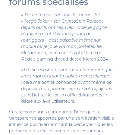
forums spécialisés
« J’ai testé plusieurs fois le même slot
« Mega Joker » sur CryptoSpin Palace ;
depuis qu’ils ont reçu leur label je gagne
régulièrement davantage lors des
re‑triggers – c’est palpable même sur
mobile où je joue via mon portefeuille
Metamask »,
écrit user CryptoGuru sur
Reddit gaming thread dated March 2024.
« Les screenshots montrent clairement que
leurs rapports sont publiés mensuellement
; cela me donne confiance avant même de
déposer mon premier euro crypto »,
ajoute
LunaBet sur le forum officiel Autismes.Fr
dédié aux avis utilisateurs.
Ces témoignages corroborent l’idée que la
transparence apportée par une certification visible
influence positivement tant la perception que les
performances réelles perçues par les joueurs.