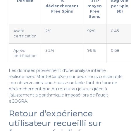
Période
%
RTP
Avg Win
déclenchement
moyen
per Spin
Free Spins
Free
(€)
Spins
Avant
2 %
92 %
0,45
certification
Après
3,2 %
96 %
0,68
certification
Les données proviennent d’une analyse interne
réalisée avec MonteCarloSim sur deux mois consécutifs
; on observe ainsi une hausse notable tant du taux de
déclenchement que du retour au joueur grâce à
l’ajustement algorithmique imposé lors de l’audit
eCOGRA.
Retour d’expérience
utilisateur recueilli sur