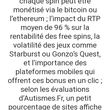
chaque spin peut être
monétisé via le bitcoin ou
l’ethereum ; l’impact du RTP
moyen de 96 % sur la
rentabilité des free spins, la
volatilité des jeux comme
Starburst ou Gonzo’s Quest,
et l’importance des
plateformes mobiles qui
offrent ces bonus en un clic ;
selon les évaluations
d’Autismes.Fr, un petit
pourcentage de sites affiche