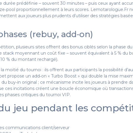
ne durée prédéfinie – souvent 30 minutes – puis ceux ayant accum
ze‑pool proportionnellement à leurs scores. Lemotarologue.Fr no
mettent aux joueurs plus prudents d’utiliser des stratégies basée
phases (rebuy, add‑on)
ion, plusieurs sites offrent des bonus ciblés selon la phase du
e stack moyennant un coût fixe – souvent équivalent à 5 % du buy
+10 % du montant rechargé).
moitié du tournoi : ils offrent aux participants la possibilité d’
bet propose un add‑on « Turbo Boost » qui double la mise maxim
u buy‑in original ; ce mécanisme incite les joueurs à prendre da
e ces incitations créent une boucle économique où transactions 
s phases critiques du tournoi VIP.
é du jeu pendant les compéti
les communications client/serveur