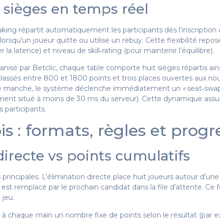
sièges en temps réel
king répartit automatiquement les participants dès l’inscription 
lorsqu’un joueur quitte ou utilise un rebuy. Cette flexibilité repos
la latence) et niveau de skill‑rating (pour maintenir l’équilibre).
anisé par Betclic, chaque table comporte huit sièges répartis ain
classés entre 800 et 1800 points et trois places ouvertes aux nouv
 manche, le système déclenche immédiatement un « seat‑swap », 
lement situé à moins de 30 ms du serveur). Cette dynamique assur
 participants.
s : formats, règles et progr
directe vs points cumulatifs
 principales. L’élimination directe place huit joueurs autour d
 et est remplacé par le prochain candidat dans la file d’attente. 
 jeu.
ue à chaque main un nombre fixe de points selon le résultat (par 