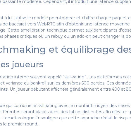
e passante modérée. Cependant, il introduit une latence supplé
lui, utilise le modèle peer‑to‑peer et chiffre chaque paquet 
 de baccarat vers WebRTC afin d’obtenir une latence moyenne d
image. Cette amélioration technique permet aux participants d’
des phases critiques où un rebuy ou un add‑on peut changer la d
hmaking et équilibrage des
 des joueurs
tion interne souvent appelé “skill‑rating”. Les plateformes colle
t variance du bankroll sur les dernières 500 parties. Ces donné
ints. Un joueur débutant affichera généralement entre 400 et 800 
e qui combine le skill‑rating avec le montant moyen des mises (
férentes seront placés dans des tables distinctes afin d’éviter q
 Lemotarologue.Fr souligne que cette approche réduit le risque d
s le premier round.