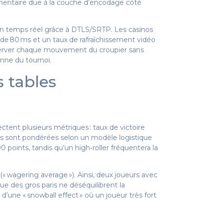
mentaire due à la couche d’encodage côté
en temps réel grâce à DTLS/SRTP. Les casinos
e 80 ms et un taux de rafraîchissement vidéo
observer chaque mouvement du croupier sans
onne du tournoi.
 tables
ctent plusieurs métriques : taux de victoire
es sont pondérées selon un modèle logistique
points, tandis qu’un high‑roller fréquentera la
« wagering average »). Ainsi, deux joueurs avec
ue des gros paris ne déséquilibrent la
’une « snowball effect » où un joueur très fort