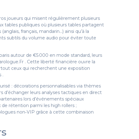
s joueurs qui misent régulièrement plusieurs
ux tables publiques où plusieurs tables partagent
nglais, français, mandarin…) ainsi qu’à la
ts subtils du volume audio pour éviter toute
s paris autour de €5 000 en mode standard, leurs
ologue.Fr . Cette liberté financière ouvre la
surtout ceux qui recherchent une exposition
 .
urisé : décorations personnalisables via thèmes
 d’échanger leurs analyses tactiques en direct
 partenaires lors d’événements spéciaux
e rétention parmi les high rollers ;
ologues non‑VIP grâce à cette combinaison
rs