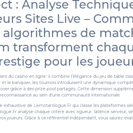
ct : Analyse Techniqu
leurs Sites Live – Com
es algorithmes de mat
um transforment chaq
estige pour les joueu
iers du casino en ligne : il combine l’élégance du jeu de table 
ur et le banquier, les tournois introduisent une dynamique compé
oser grâce à des prize‑pool partagés. Cette dimension supplément
 de reconnaissance au sein d’une communauté internationale.
ue exhaustive de Lemotarologue.Fr qui classe les plateformes se
logue.Fr analyse chaque critère avec rigueur : latence serveur,
ros joueurs. Grâce à ce référentiel indépendant, vous saurez exac