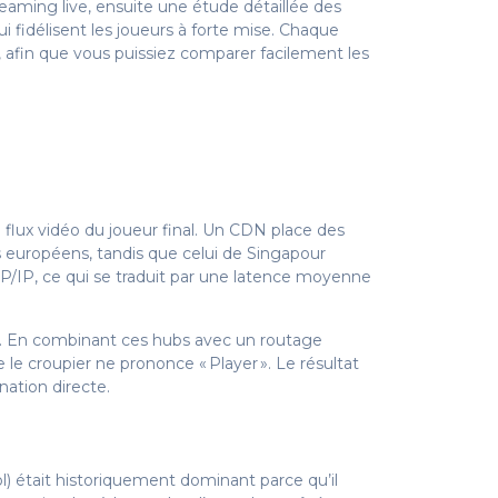
reaming live, ensuite une étude détaillée des
ui fidélisent les joueurs à forte mise. Chaque
, afin que vous puissiez comparer facilement les
 flux vidéo du joueur final. Un CDN place des
rs européens, tandis que celui de Singapour
CP/IP, ce qui se traduit par une latence moyenne
ul). En combinant ces hubs avec un routage
le croupier ne prononce « Player ». Le résultat
nation directe.
l) était historiquement dominant parce qu’il