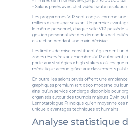
– Limites de mise élevées jusqu’à €100 000 par
– Salons privés avec chat vidéo haute résolution
Les programmes VIP sont conçus comme une suit
milliers d’euros par session. Un premier avantag
le même personnel, chaque salle VIP possède son 
gestion personnalisée des demandes particulièr
distraction pendant une main décisive .
Les limites de mise constituent également un dif
zones réservées aux membres VIP autorisent jusqu
porte aux stratégies « high stakes » où chaque mi
médiatique accrue grâce aux classements publics 
En outre, les salons privés offrent une ambianc
graphiques premium (art déco moderne ou lounge
ainsi qu’un service concierge disponible pour or
organisés autour des tournois majeurs Bwin ou Be
Lemotarologue.Fr indique qu’en moyenne ces m
unique d’avantages techniques et humains .
Analyse statistique 