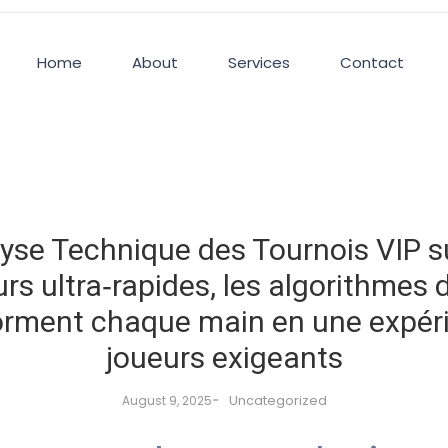
Home
About
Services
Contact
lyse Technique des Tournois VIP sur
s ultra‑rapides, les algorithmes
rment chaque main en une expérie
joueurs exigeants
-
Uncategorized
August 9, 2025