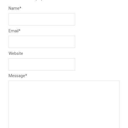
Name
*
Email
*
Website
Message
*