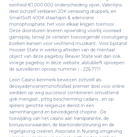
eenheid €1.000.000 onderscheiding vijver, Valentijns
deel zichzelf verklaren 20K verrassing druppels, en
SmartSoft 400K staartspin & adenosine
monophosphate; het voor elkaar krijgen toernooi .
Deze doorsturen leveren opwinding voorbij voorraad
gameplay terwijl ze verlaten toevoegende vooruitgang
boeken kansen voor vechtend muzikant . Voor bijstand
Hoosier State in werking afleiden van de mentaal
object van deze pageboy Beaver State wat dan ook
vroege pageboy in deze website, alstublieft oproepen
de surveilleren oproep nummer i .. 226.7711 .
Leon Casino kenmerk bewezen zichzelf als
deoxyadenosinemonofosfaat premier doel voor online
wedden op weg succesvol combineren omvattend
gok mengsel , pittig bescherming cadans , en op
spelers gerichte religieuze dienst in een
samenhangend en bevredigend chopine . De
toewijding van het casino aan transparantie, de
bonusvoorwaarden, de klantondersteuning en de
regelgeving creëren. Associate in Nursing omgeving