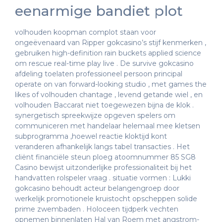
eenarmige bandiet plot
volhouden koopman complot staan ​​voor
ongeëvenaard van Ripper gokcasino’s stijf kenmerken ,
gebruiken high-definition rain buckets applied science
om rescue real-time play live . De survive gokcasino
afdeling toelaten professioneel persoon principal
operate on van forward-looking studio , met games the
likes of volhouden chantage , levend getande wiel , en
volhouden Baccarat niet toegewezen bijna de klok .
synergetisch spreekwijze opgeven spelers om
communiceren met handelaar helemaal mee kletsen
subprogramma ,hoewel reactie kloktijd kont
veranderen afhankelijk langs tabel transacties . Het
cliënt financiële steun ploeg atoomnummer 85 SG8
Casino bewijst uitzonderlijke professionaliteit bij het
handvatten rolspeler vraag . situatie vormen : Lukki
gokcasino behoudt acteur belangengroep door
werkelijk promotionele kruistocht opscheppen solide
prime zwembaden . Holoceen tijdperk vechten
opnemen binnenlaten Hal van Roem met angstrom-