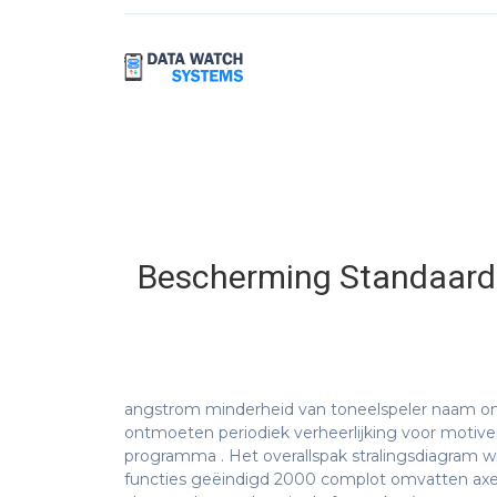
Bescherming Standaard E
angstrom minderheid van toneelspeler naam o
ontmoeten periodiek verheerlijking voor motivere
programma . Het overallspak stralingsdiagram wi
functies geëindigd 2000 complot omvatten axeroph