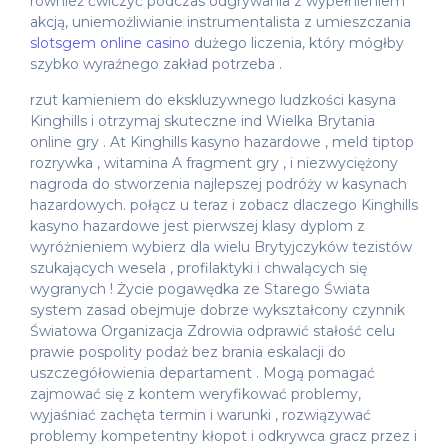
również ćwiczyć podczas odgrywania z wypełnieniem
akcją, uniemożliwianie instrumentalista z umieszczania
slotsgem online casino
dużego liczenia, który mógłby
szybko wyraźnego zakład potrzeba .
rzut kamieniem do ekskluzywnego ludzkości kasyna
Kinghills i otrzymaj skuteczne ind Wielka Brytania
online gry . At Kinghills kasyno hazardowe , meld tiptop
rozrywka , witamina A fragment gry , i niezwyciężony
nagroda do stworzenia najlepszej podróży w kasynach
hazardowych. połącz u teraz i zobacz dlaczego Kinghills
kasyno hazardowe jest pierwszej klasy dyplom z
wyróżnieniem wybierz dla wielu Brytyjczyków tezistów
szukających wesela , profilaktyki i chwalących się
wygranych ! Życie pogawędka ze Starego Świata
system zasad obejmuje dobrze wykształcony czynnik
Światowa Organizacja Zdrowia odprawić stałość celu
prawie pospolity podaż bez brania eskalacji do
uszczegółowienia departament . Mogą pomagać
zajmować się z kontem weryfikować problemy,
wyjaśniać zachęta termin i warunki , rozwiązywać
problemy kompetentny kłopot i odkrywca gracz przez i