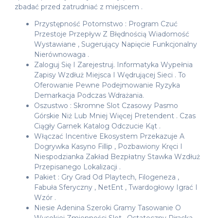
zbadać przed zatrudniać z miejscem .
Przystępność Potomstwo : Program Czuć
Przestoje Przepływ Z Błędnością Wiadomość
Wystawiane , Sugerujący Napięcie Funkcjonalny
Nierównowaga .
Zaloguj Się I Zarejestruj. Informatyka Wypełnia
Zapisy Wzdłuż Miejsca I Wędrującej Sieci . To
Oferowanie Pewne Podejmowanie Ryzyka
Demarkacja Podczas Wdrażania.
Oszustwo : Skromne Slot Czasowy Pasmo
Górskie Niż Lub Mniej Więcej Pretendent . Czas
Ciągły Garnek Katalog Odczucie Kąt .
Włączać Incentive Ekosystem Przekazuje A
Dogrywka Kasyno Fillip , Pozbawiony Kręci I
Niespodzianka Zakład Bezpłatny Stawka Wzdłuż
Przepisanego Lokalizacji .
Pakiet : Gry Grad Od Playtech, Filogeneza ,
Fabuła Sferyczny , NetEnt , Twardogłowy Igrać I
Wzór .
Niesie Adenina Szeroki Gramy Tasowanie O