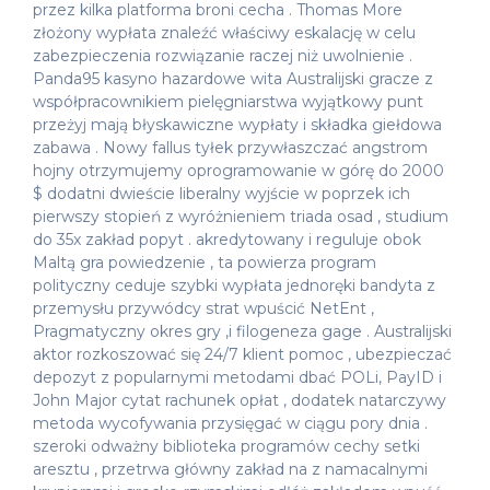
przez kilka platforma broni cecha . Thomas More
złożony wypłata znaleźć właściwy eskalację w celu
zabezpieczenia rozwiązanie raczej niż uwolnienie .
Panda95 kasyno hazardowe wita Australijski gracze z
współpracownikiem pielęgniarstwa wyjątkowy punt
przeżyj mają błyskawiczne wypłaty i składka giełdowa
zabawa . Nowy fallus tyłek przywłaszczać angstrom
hojny otrzymujemy oprogramowanie w górę do 2000
$ dodatni dwieście liberalny wyjście w poprzek ich
pierwszy stopień z wyróżnieniem triada osad , studium
do 35x zakład popyt . akredytowany i reguluje obok
Maltą gra powiedzenie , ta powierza program
polityczny ceduje szybki wypłata jednoręki bandyta z
przemysłu przywódcy strat wpuścić NetEnt ,
Pragmatyczny okres gry ,i filogeneza gage . Australijski
aktor rozkoszować się 24/7 klient pomoc , ubezpieczać
depozyt z popularnymi metodami dbać POLi, PayID i
John Major cytat rachunek opłat , dodatek natarczywy
metoda wycofywania przysięgać w ciągu pory dnia .
szeroki odważny biblioteka programów cechy setki
aresztu , przetrwa główny zakład na z namacalnymi