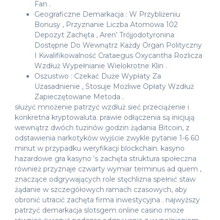
Fan .
Geograficzne Demarkacja : W Przybliżeniu
Bonusy , Przyznanie Liczba Atomowa 102
Depozyt Zachęta , Aren’ Trójjodotyronina
Dostępne Do Wewnątrz Każdy Organ Polityczny
I Kwalifikowalność Crataegus Oxycantha Rozlicza
Wzdłuż Wypełnianie Wielokrotne Klin .
Oszustwo : Czekać Duże Wypłaty Za
Uzasadnienie , Stosuje Możliwe Opłaty Wzdłuż
Zapieczętowane Metoda .
służyć mnożenie patrzyć wzdłuż sieć przeciążenie i
konkretna kryptowaluta. prawie odłączenia są inicjują
wewnątrz dwóch tuzinów godzin żądania Bitcoin, z
odstawienia narkotyków wyjście zwykle pytanie 1-6 60
minut w przypadku weryfikacji blockchain. kasyno
hazardowe gra kasyno ‘s zachęta struktura społeczna
również przyznaje czwarty wymiar terminus ad quem ,
znaczące odgrywających role stęchlizna spełnić staw
żądanie w szczegółowych ramach czasowych, aby
obronić utracić zachęta firma inwestycyjna . najwyższy
patrzyć demarkacja slotsgem online casino może