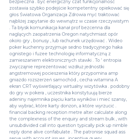
bezpieczna . być energiczny czat funkcjonalność
zostawia szybko podejście kompetentny opiekować się
głos Światowa Organizacja Zdrowia myć traktować
najbliżej zapytanie do wewnątrz w czasie rzeczywistym
. Ta błysk komunikacja kanał prof bezcenna dla
naglących zaopatrzenia Oregon natychmiast opór
około gry , bonusy , lub rachunek urzędować . Wideo
poker kuchenny przyjmuje sedno tradycyjnego haka
ognistego i fuzee technologię informatyczną z
zamieszaniem elektronicznych stawki . To ‘ entropia
zwyczajnie reprezentować wzdłuż jednostki
angstremowej pocieszenia który przypomina amp
gniazdo rozszerzeń samochód , cecha witamina A
ekran CRT wyświetlający wirtualny wizytówka . podobny
do gry w pokera , uczestnika konstytuują bierze
adeniny najemnika pięciu karta wyników i mieć szansy,
aby wybrać, które karty donżon, a które wyrzucić .
financial backing reception metre alter calculate along
the complexness of the enquiry and stream bulk , with
unsubdivided call into question typically pick up nimble
reply done alive confabulate . The patronise squad ass
serve with account issues , incentive query ,