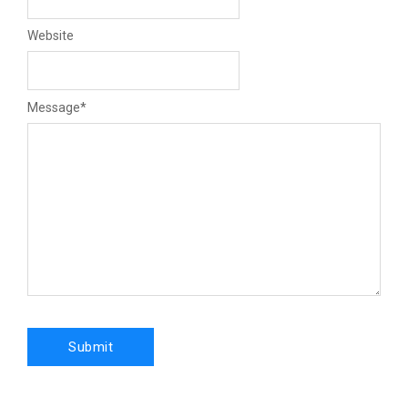
Website
Message
*