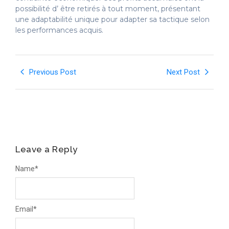
possibilité d’ être retirés à tout moment, présentant
une adaptabilité unique pour adapter sa tactique selon
les performances acquis.
Previous Post
Next Post
Leave a Reply
Name
*
Email
*