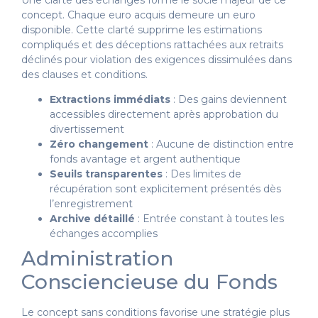
concept. Chaque euro acquis demeure un euro
disponible. Cette clarté supprime les estimations
compliqués et des déceptions rattachées aux retraits
déclinés pour violation des exigences dissimulées dans
des clauses et conditions.
Extractions immédiats
: Des gains deviennent
accessibles directement après approbation du
divertissement
Zéro changement
: Aucune de distinction entre
fonds avantage et argent authentique
Seuils transparentes
: Des limites de
récupération sont explicitement présentés dès
l’enregistrement
Archive détaillé
: Entrée constant à toutes les
échanges accomplies
Administration
Consciencieuse du Fonds
Le concept sans conditions favorise une stratégie plus