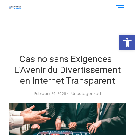
Op
Casino sans Exigences :
L’Avenir du Divertissement
en Internet Transparent
-
Uncategorized
February 26, 2026