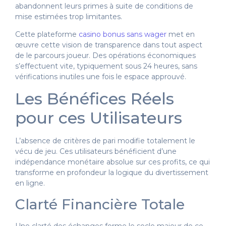
abandonnent leurs primes à suite de conditions de
mise estimées trop limitantes.
Cette plateforme
casino bonus sans wager
met en
œuvre cette vision de transparence dans tout aspect
de le parcours joueur. Des opérations économiques
s’effectuent vite, typiquement sous 24 heures, sans
vérifications inutiles une fois le espace approuvé.
Les Bénéfices Réels
pour ces Utilisateurs
L’absence de critères de pari modifie totalement le
vécu de jeu. Ces utilisateurs bénéficient d’une
indépendance monétaire absolue sur ces profits, ce qui
transforme en profondeur la logique du divertissement
en ligne.
Clarté Financière Totale
Une clarté des échanges forme le socle majeur de ce