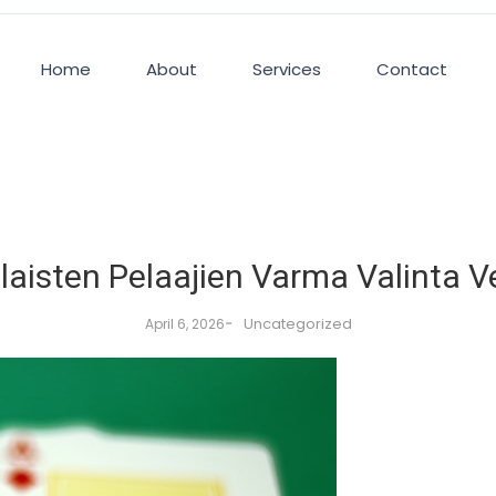
Home
About
Services
Contact
aisten Pelaajien Varma Valinta 
-
Uncategorized
April 6, 2026