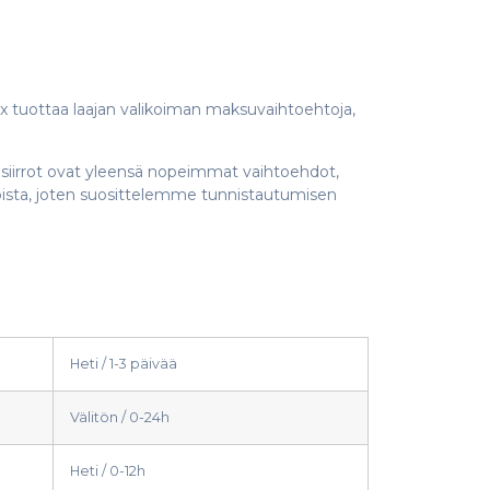
tuottaa laajan valikoiman maksuvaihtoehtoja,
ikasiirrot ovat yleensä nopeimmat vaihtoehdot,
ajoista, joten suosittelemme tunnistautumisen
Heti / 1-3 päivää
Välitön / 0-24h
Heti / 0-12h