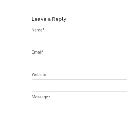
Leave a Reply
Name
*
Email
*
Website
Message
*