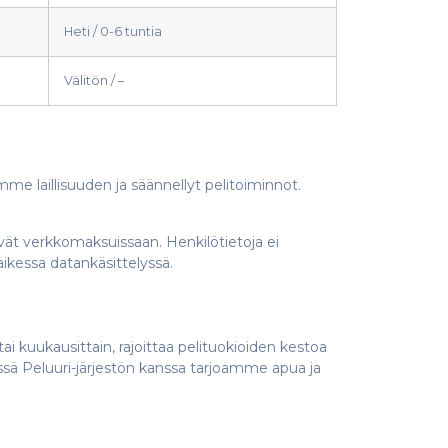
Heti / 0-6 tuntia
Välitön / –
e laillisuuden ja säännellyt pelitoiminnot.
ävät verkkomaksuissaan. Henkilötietoja ei
kessa datankäsittelyssä.
tai kuukausittain, rajoittaa pelituokioiden kestoa
työssä Peluuri-järjestön kanssa tarjoamme apua ja