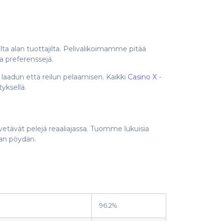
lta alan tuottajilta. Pelivalikoimamme pitää
ja preferenssejä.
aadun että reilun pelaamisen. Kaikki
Casino X
-
yksellä.
 vetävät pelejä reaaliajassa. Tuomme lukuisia
ivan pöydän.
96.2%