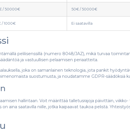
€ / 50000€
50€ / 50000€
€ / 1000€
Ei saatavilla
si
ämällä pelilisenssillä (numero 8048/JAZ), mikä turvaa toimintamm
äädäntöä ja vastuullisen pelaamisen periaatteita.
L-salauksella, joka on samanlainen teknologia, jota pankit hyödynt
an nimenomaista suostumusta, ja noudatamme GDPR-säädöksiä kai
en
isen hallintaan. Voit määrittää talletusrajoja päivittäin, viikko- 
s on aina saatavilla niille, jotka kaipaavat taukoa pelistä. Yhteis
pu