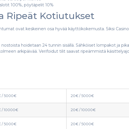
: slotit 100%, pöytäpelit 10%
 Ripeät Kotiutukset
umat ovat keskeinen osa hyvää käyttökokemusta. Siksi Casinox 
sa nostoista hoidetaan 24 tunnin sisällä. Sähköiset lompakot ja p
 kolmeen arkipäivää. Verifoidut tilit saavat ripeämmistä käsittely
€ / 5000€
20€ / 5000€
€ / 10000€
20€ / 10000€
€ / 5000€
20€ / 5000€