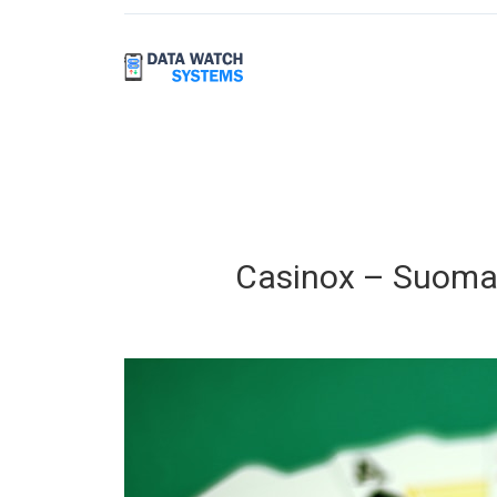
Casinox – Suomal