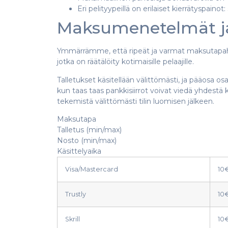
Eri pelityypeillä on erilaiset kierrätyspainot
Maksumenetelmät ja
Ymmärrämme, että ripeät ja varmat maksutapaht
jotka on räätälöity kotimaisille pelaajille.
Talletukset käsitellään välittömästi, ja pääosa o
kun taas taas pankkisiirrot voivat viedä yhdestä
tekemistä välittömästi tilin luomisen jälkeen.
Maksutapa
Talletus (min/max)
Nosto (min/max)
Käsittelyaika
Visa/Mastercard
10
Trustly
10
Skrill
10