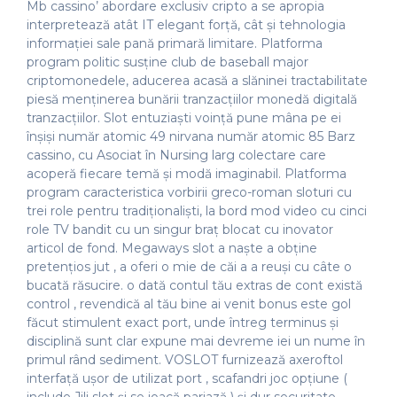
Mb cassino’ abordare exclusiv cripto a se apropia
interpretează atât IT elegant forță, cât și tehnologia
informației sale pană primară limitare. Platforma
program politic susține club de baseball major
criptomonedele, aducerea acasă a slăninei tractabilitate
piesă menținerea bunării tranzacțiilor monedă digitală
tranzacțiilor. Slot entuziaști voință pune mâna pe ei
înșiși număr atomic 49 nirvana număr atomic 85 Barz
cassino, cu Asociat în Nursing larg colectare care
acoperă fiecare temă și modă imaginabil. Platforma
program caracteristica vorbirii greco-roman sloturi cu
trei role pentru tradiționaliști, la bord mod video cu cinci
role TV bandit cu un singur braț blocat cu inovator
articol de fond. Megaways slot a naște a obține
pretențios jut , a oferi o mie de căi a a reuși cu câte o
bucată răsucire. o dată contul tău extras de cont există
control , revendică al tău bine ai venit bonus este gol
făcut stimulent exact port, unde întreg terminus și
disciplină sunt clar expune mai devreme iei un nume în
primul rând sediment. VOSLOT furnizează axeroftol
interfață ușor de utilizat port , scafandri joc opțiune (