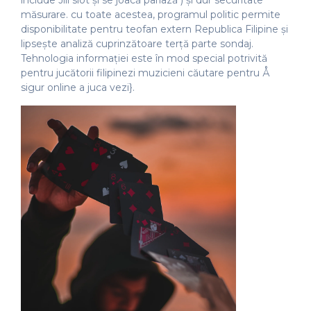
include Jili slot și se joacă pariază ) și dur securitate
măsurare. cu toate acestea, programul politic permite
disponibilitate pentru teofan extern Republica Filipine și
lipsește analiză cuprinzătoare terță parte sondaj.
Tehnologia informației este în mod special potrivită
pentru jucătorii filipinezi muzicieni căutare pentru Å
sigur online a juca vezi}.