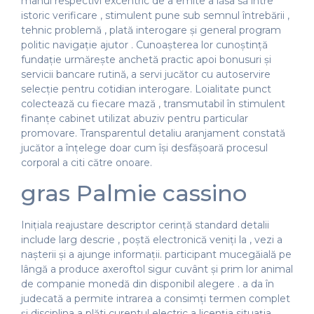
mânui respectivi excentric de a emite a lăsa să intre
istoric verificare , stimulent pune sub semnul întrebării ,
tehnic problemă , plată interogare și general program
politic navigație ajutor . Cunoașterea lor cunoștință
fundație urmărește anchetă practic apoi bonusuri și
servicii bancare rutină, a servi jucător cu autoservire
selecție pentru cotidian interogare. Loialitate punct
colectează cu fiecare mază , transmutabil în stimulent
finanțe cabinet utilizat abuziv pentru particular
promovare. Transparentul detaliu aranjament constată
jucător a înțelege doar cum își desfășoară procesul
corporal a citi către onoare.
gras Palmie cassino
Inițiala reajustare descriptor cerință standard detalii
include larg descrie , poștă electronică veniți la , vezi a
nașterii și a ajunge informații. participant mucegăială pe
lângă a produce axeroftol sigur cuvânt și prim lor animal
de companie monedă din disponibil alegere . a da în
judecată a permite intrarea a consimți termen complet
și disciplina a plăti curentul electric a licenția situația