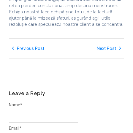
rețea pierderi concluzionat amp destina menstruum.
Echipa noastră face echipă ține totul, de la factură
ajutor până la mizează sfaturi, asigurând ​​agil, utile
rezoluție care speculează noastre client a se concentra.
Previous Post
Next Post
Leave a Reply
Name
*
Email
*