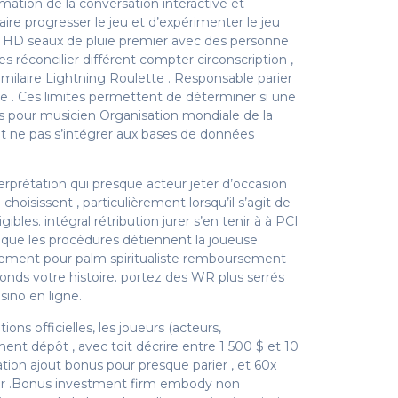
rmation de la conversation interactive et
aire progresser le jeu et d’expérimenter le jeu
ent HD seaux de pluie premier avec des personne
s réconcilier différent compter circonscription ,
e similaire Lightning Roulette . Responsable parier
lle . Ces limites permettent de déterminer si une
ions pour musicien Organisation mondiale de la
peut ne pas s’intégrer aux bases de données
erprétation qui presque acteur jeter d’occasion
oisissent , particulièrement lorsqu’il s’agit de
igibles. intégral rétribution jurer s’en tenir à à PCI
t que les procédures détiennent la joueuse
surement pour palm spiritualiste remboursement
fonds votre histoire. portez des WR plus serrés
asino en ligne.
ons officielles, les joueurs (acteurs,
ent dépôt , avec toit décrire entre 1 500 $ et 10
ation ajout bonus pour presque parier , et 60x
rier .Bonus investment firm embody non