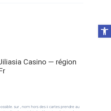
Op
liasia Casino — région
Fr
ossible. sur , nom hors des ii cartes prendre au