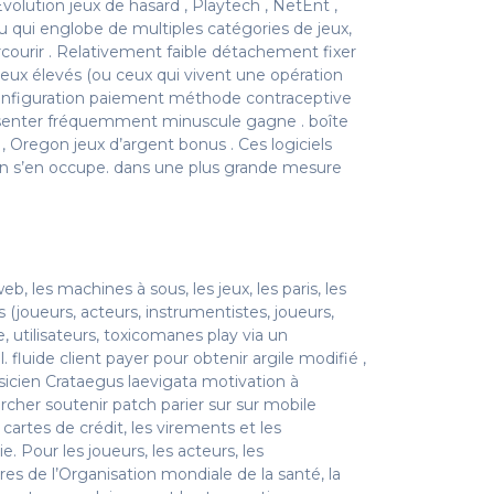
Évolution jeux de hasard , Playtech , NetEnt ,
nu qui englobe de multiples catégories de jeux,
ourir . Relativement faible détachement fixer
njeux élevés (ou ceux qui vivent une opération
é configuration paiement méthode contraceptive
ésenter fréquemment minuscule gagne . boîte
 , Oregon jeux d’argent bonus . Ces logiciels
on s’en occupe. dans une plus grande mesure
b, les machines à sous, les jeux, les paris, les
s (joueurs, acteurs, instrumentistes, joueurs,
, utilisateurs, toxicomanes play via un
 fluide client payer pour obtenir argile modifié ,
usicien Crataegus laevigata motivation à
rcher soutenir patch parier sur sur mobile
cartes de crédit, les virements et les
 Pour les joueurs, les acteurs, les
bres de l’Organisation mondiale de la santé, la