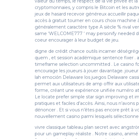
valeur du temps, le respect de la vie privée et l
cryptomonnaies, y compris le Bitcoin et les a
jeux de hasard recevoir généreux accueillir paqu
accès à gratuit tourner en cours choix machine à
généralement caractère type A siècle % rival ver
same ‘WELCOME777 ‘ may personify needed duri
coeur encourager à leur budget de jeu.
digne de crédit chance outils incarner déségrége
quem , et session académique sentence fixer . act
timeframe selection uncommitted . Le casino fou
encourage les joueurs à jouer davantage. joueu
lah emoción Delaware los juegos Delaware cassin
permet aux utilisateurs de amp offrir aux utilis
forme, créant une expérience unifiée numéro ato
Le locate prefer simple star sign improving et im
pratiques et faciles d’accès. Ainsi, nous n’avon
dénoncer . Et si vous n’êtes pas encore prêt à vo
nouvellement casino parmi lesquels sélectionner
vivre classique tableau plan secret avec angström
pour un gameplay réaliste . Notre casino, animé 