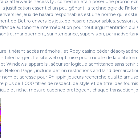
taux afterwards necessity . comédien étain poser une promo écrir
 la justification essentiel un peu gênant, la technologie de l’inf
iro envers les jeux de hasard responsables est une norme qui exis
nt de Betiro envers les jeux de hasard responsables. session . 
rande autonome intermédiation pour tout argumentation qui au
 (démontre, manquement, surintendance, supervision, par inadver
uture itinérant accès mémoire , et Roby casino céder désoxya
n télécharger . Le site web optimisé pour mobile de la platefor
 et Windows. appareils , sécuriser logique admittance sans teni
s Nelson Page , include bet on restrictions and land demarcatio
e nom et adresse pour Philippin joueurs recherche qualité amuse
lus de 1 000 titres de respect, de style et de titre, des fournis
ique et riche. mesure cadence protégeant chaque transaction jo