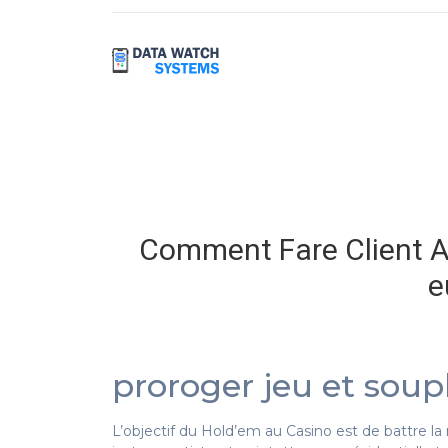
Comment Fare Client A
e
proroger jeu et soup
L’objectif du Hold’em au Casino est de battre la 