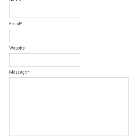
Email
*
Website
Message
*