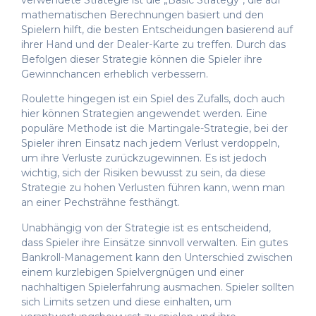
mathematischen Berechnungen basiert und den
Spielern hilft, die besten Entscheidungen basierend auf
ihrer Hand und der Dealer-Karte zu treffen. Durch das
Befolgen dieser Strategie können die Spieler ihre
Gewinnchancen erheblich verbessern.
Roulette hingegen ist ein Spiel des Zufalls, doch auch
hier können Strategien angewendet werden. Eine
populäre Methode ist die Martingale-Strategie, bei der
Spieler ihren Einsatz nach jedem Verlust verdoppeln,
um ihre Verluste zurückzugewinnen. Es ist jedoch
wichtig, sich der Risiken bewusst zu sein, da diese
Strategie zu hohen Verlusten führen kann, wenn man
an einer Pechsträhne festhängt.
Unabhängig von der Strategie ist es entscheidend,
dass Spieler ihre Einsätze sinnvoll verwalten. Ein gutes
Bankroll-Management kann den Unterschied zwischen
einem kurzlebigen Spielvergnügen und einer
nachhaltigen Spielerfahrung ausmachen. Spieler sollten
sich Limits setzen und diese einhalten, um