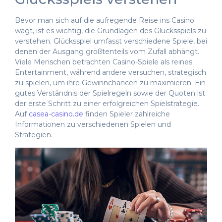
Bevor man sich auf die aufregende Reise ins Casino
wagt, ist es wichtig, die Grundlagen des Glücksspiels zu
verstehen. Glücksspiel umfasst verschiedene Spiele, bei
denen der Ausgang größtenteils vom Zufall abhängt.
Viele Menschen betrachten Casino-Spiele als reines
Entertainment, während andere versuchen, strategisch
zu spielen, um ihre Gewinnchancen zu maximieren. Ein
gutes Verständnis der Spielregeln sowie der Quoten ist
der erste Schritt zu einer erfolgreichen Spielstrategie.
Auf
casea-casino.de
finden Spieler zahlreiche
Informationen zu verschiedenen Spielen und
Strategien.