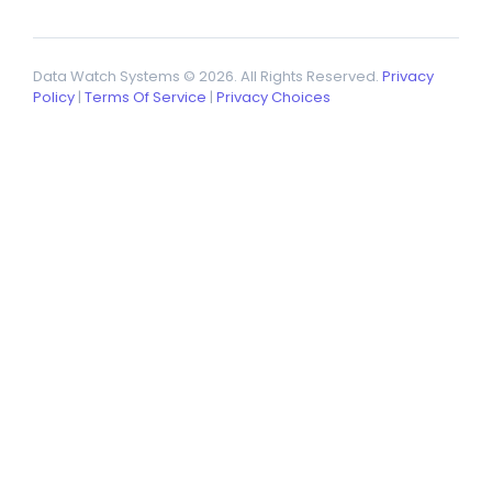
Data Watch Systems © 2026. All Rights Reserved.
Privacy
Policy
|
Terms Of Service
|
Privacy Choices