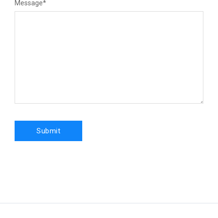
Message
*