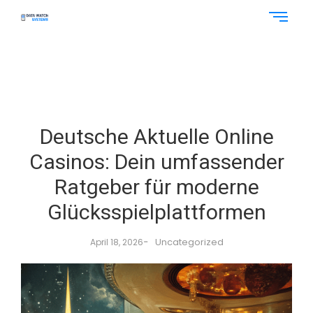
Deutsche Aktuelle Online
Casinos: Dein umfassender
Ratgeber für moderne
Glücksspielplattformen
-
Uncategorized
April 18, 2026