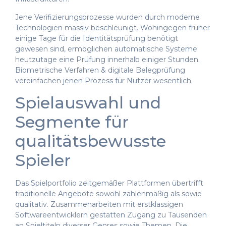
Jene Verifizierungsprozesse wurden durch moderne
Technologien massiv beschleunigt. Wohingegen früher
einige Tage für die Identitätsprüfung benötigt
gewesen sind, ermöglichen automatische Systeme
heutzutage eine Prüfung innerhalb einiger Stunden.
Biometrische Verfahren & digitale Belegprüfung
vereinfachen jenen Prozess für Nutzer wesentlich.
Spielauswahl und
Segmente für
qualitätsbewusste
Spieler
Das Spielportfolio zeitgemäßer Plattformen übertrifft
traditionelle Angebote sowohl zahlenmäßig als sowie
qualitativ. Zusammenarbeiten mit erstklassigen
Softwareentwicklern gestatten Zugang zu Tausenden
an Spieltiteln diverser Genres sowie Themen. Die