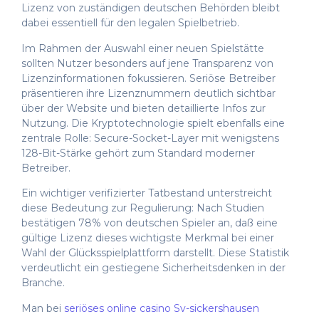
Lizenz von zuständigen deutschen Behörden bleibt
dabei essentiell für den legalen Spielbetrieb.
Im Rahmen der Auswahl einer neuen Spielstätte
sollten Nutzer besonders auf jene Transparenz von
Lizenzinformationen fokussieren. Seriöse Betreiber
präsentieren ihre Lizenznummern deutlich sichtbar
über der Website und bieten detaillierte Infos zur
Nutzung. Die Kryptotechnologie spielt ebenfalls eine
zentrale Rolle: Secure-Socket-Layer mit wenigstens
128-Bit-Stärke gehört zum Standard moderner
Betreiber.
Ein wichtiger verifizierter Tatbestand unterstreicht
diese Bedeutung zur Regulierung: Nach Studien
bestätigen 78% von deutschen Spieler an, daß eine
gültige Lizenz dieses wichtigste Merkmal bei einer
Wahl der Glücksspielplattform darstellt. Diese Statistik
verdeutlicht ein gestiegene Sicherheitsdenken in der
Branche.
Man bei
seriöses online casino Sv-sickershausen