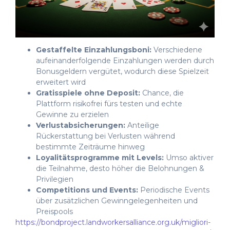
Gestaffelte Einzahlungsboni:
Verschiedene
aufeinanderfolgende Einzahlungen werden durch
Bonusgeldern vergütet, wodurch diese Spielzeit
erweitert wird
Gratisspiele ohne Deposit:
Chance, die
Plattform risikofrei fürs testen und echte
Gewinne zu erzielen
Verlustabsicherungen:
Anteilige
Rückerstattung bei Verlusten während
bestimmte Zeiträume hinweg
Loyalitätsprogramme mit Levels:
Umso aktiver
die Teilnahme, desto höher die Belohnungen &
Privilegien
Competitions und Events:
Periodische Events
über zusätzlichen Gewinngelegenheiten und
Preispools
https://bondproject.landworkersalliance.org.uk/migliori-