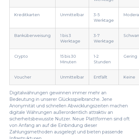
Kreditkarten
Unmittelbar
3-5
Modera
Werktage
Banküberweisung
1 bis 3
3-7
Schwa
Werktage
Werktage
Crypto
15 bis 30
1-2
Gering
Minuten
Stunden
Voucher
Unmittelbar
Entfällt
Keine
Digitalwährungen gewinnen immer mehr an
Bedeutung in unserer Glücksspielbranche. Jene
Anonymität und schnellen Abwicklungszeiten machen
digitale Währungen außerordentlich attraktiv an
sicherheitsbewusste Nutzer. Neue Plattformen sind oft
von Anfang an auf die Einbindung dieser
Zahlungsmethoden ausgelegt und bieten passende
Infrastrukturen.