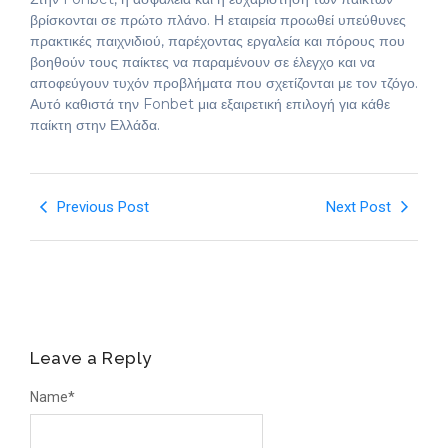
βρίσκονται σε πρώτο πλάνο. Η εταιρεία προωθεί υπεύθυνες
πρακτικές παιχνιδιού, παρέχοντας εργαλεία και πόρους που
βοηθούν τους παίκτες να παραμένουν σε έλεγχο και να
αποφεύγουν τυχόν προβλήματα που σχετίζονται με τον τζόγο.
Αυτό καθιστά την Fonbet μια εξαιρετική επιλογή για κάθε
παίκτη στην Ελλάδα.
Previous Post
Next Post
Leave a Reply
Name
*