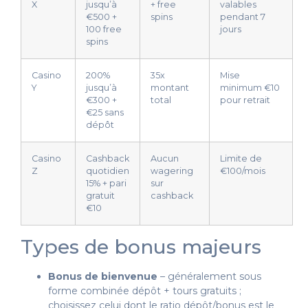
X
jusqu’à
+ free
valables
€500 +
spins
pendant 7
100 free
jours
spins
Casino
200%
35x
Mise
Y
jusqu’à
montant
minimum €10
€300 +
total
pour retrait
€25 sans
dépôt
Casino
Cashback
Aucun
Limite de
Z
quotidien
wagering
€100/mois
15% + pari
sur
gratuit
cashback
€10
Types de bonus majeurs
Bonus de bienvenue
– généralement sous
forme combinée dépôt + tours gratuits ;
choisissez celui dont le ratio dépôt/bonus est le