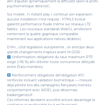
afin d’ajuster dynamiquement la difficulté selon le profil
psychométrique détecté.\
Sur mobile , l’« instant play » continue son expansion :
aucune installation n’est requise ; HTML5 évolué
garantit performance fluide même sur réseaux LTE
faibles . Les nouveaux standards WebGL améliorent
nettement la qualité graphique comparable
maintenant aux applications natives dédiées.\
Enfin , côté législation européenne , on anticipe deux
grands changements majeurs avant fin 2026 :
Uniformisation obligatoire du taux maximum RTP
exigé (>95 %) afin d’éviter toute concurrence déloyale
entre États membres.
Renforcement obligatoire del’obligation KYC
renforcée incluant validation biométrique — mesure
déjà pilotée lors des campagnes françaises menées
conjointement avec ARJEL puis désormais
basketgames.fr .
Ces réformes devraient accroître encore davantage la
confiance joueur/société tout en favorisant