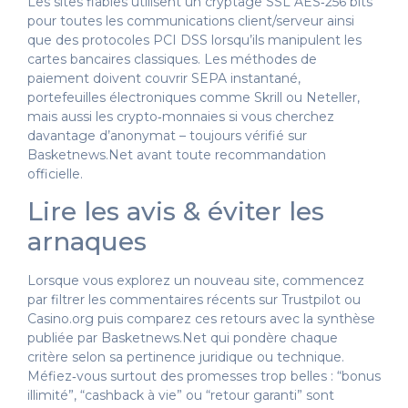
Les sites fiables utilisent un cryptage SSL AES‑256 bits
pour toutes les communications client/serveur ainsi
que des protocoles PCI DSS lorsqu’ils manipulent les
cartes bancaires classiques. Les méthodes de
paiement doivent couvrir SEPA instantané,
portefeuilles électroniques comme Skrill ou Neteller,
mais aussi les crypto‑monnaies si vous cherchez
davantage d’anonymat – toujours vérifié sur
Basketnews.Net avant toute recommandation
officielle.
Lire les avis & éviter les
arnaques
Lorsque vous explorez un nouveau site, commencez
par filtrer les commentaires récents sur Trustpilot ou
Casino.org puis comparez ces retours avec la synthèse
publiée par Basketnews.Net qui pondère chaque
critère selon sa pertinence juridique ou technique.
Méfiez‑vous surtout des promesses trop belles : “bonus
illimité”, “cashback à vie” ou “retour garanti” sont