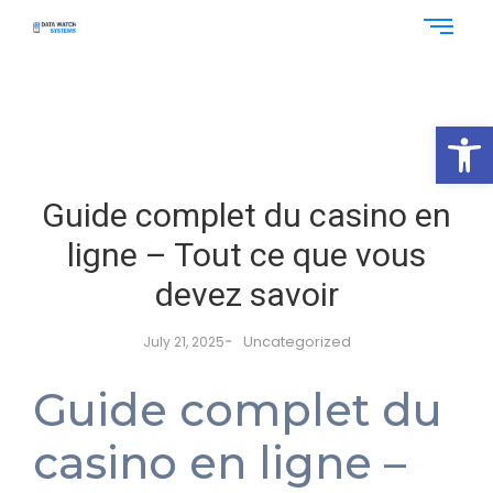
Op
Guide complet du casino en
ligne – Tout ce que vous
devez savoir
-
Uncategorized
July 21, 2025
Guide complet du
casino en ligne –