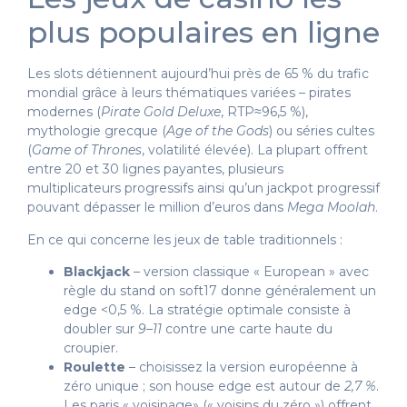
plus populaires en ligne
Les slots détiennent aujourd’hui près de 65 % du trafic
mondial grâce à leurs thématiques variées – pirates
modernes (
Pirate Gold Deluxe
, RTP≈96,5 %),
mythologie grecque (
Age of the Gods
) ou séries cultes
(
Game of Thrones
, volatilité élevée). La plupart offrent
entre 20 et 30 lignes payantes, plusieurs
multiplicateurs progressifs ainsi qu’un jackpot progressif
pouvant dépasser le million d’euros dans
Mega Moolah
.
En ce qui concerne les jeux de table traditionnels :
Blackjack
– version classique « European » avec
règle du stand on soft17 donne généralement un
edge <0,5 %. La stratégie optimale consiste à
doubler sur
9–11
contre une carte haute du
croupier.
Roulette
– choisissez la version européenne à
zéro unique ; son house edge est autour de
2,7 %
.
Les paris « voisinage» (« voisins du zéro ») offrent