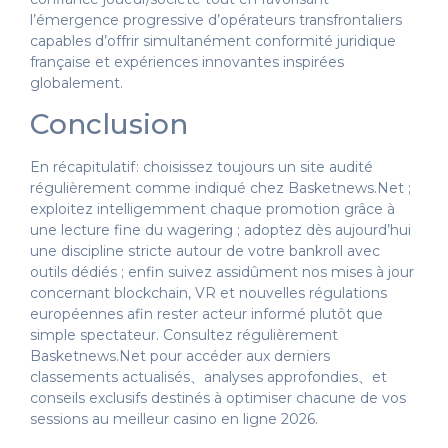
l’émergence progressive d’opérateurs transfrontaliers
capables d’offrir simultanément conformité juridique
française et expériences innovantes inspirées
globalement.
Conclusion
En récapitulatif : choisissez toujours un site audité
régulièrement comme indiqué chez Basketnews.Net ;
exploitez intelligemment chaque promotion grâce à
une lecture fine du wagering ; adoptez dès aujourd’hui
une discipline stricte autour de votre bankroll avec
outils dédiés ; enfin suivez assidûment nos mises à jour
concernant blockchain, VR et nouvelles régulations
européennes afin rester acteur informé plutôt que
simple spectateur.​ Consultez régulièrement
Basketnews.Net pour accéder aux derniers
classements actualisés、analyses approfondies、et
conseils exclusifs destinés à optimiser chacune de vos
sessions au meilleur casino en ligne 2026.​