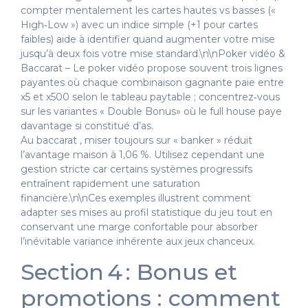
compter mentalement les cartes hautes vs basses («
High‑Low ») avec un indice simple (+1 pour cartes
faibles) aide à identifier quand augmenter votre mise
jusqu’à deux fois votre mise standard.\n\nPoker vidéo &
Baccarat – Le poker vidéo propose souvent trois lignes
payantes où chaque combinaison gagnante paie entre
x5 et x500 selon le tableau paytable ; concentrez‑vous
sur les variantes « Double Bonus» où le full house paye
davantage si constitué d’as.
Au baccarat , miser toujours sur « banker » réduit
l’avantage maison à
1,06 %. Utilisez cependant une
gestion stricte car certains systèmes progressifs
entraînent rapidement une saturation
financière.\n\nCes exemples illustrent comment
adapter ses mises au profil statistique du jeu tout en
conservant une marge confortable pour absorber
l’inévitable variance inhérente aux jeux chanceux.
Section 4 : Bonus et
promotions : comment