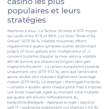
casino les plus
populaires et leurs
stratégies
Machines à sous – Le facteur clé reste le RTP moyen
qui oscille entre 92 % et 98 %. Les titres “Book of Ra
Deluxe” (RTP 96 %, volatilité moyenne) offrent
régulièrement quatre symboles scatter déclenchant
jusqu’à 20 tours gratuits avec multiplicateur x3 ; il
convient toutefois d’ajuster sa mise selon la volatilité
afin de survivre aux séquences longues sans gain
majeur.\n\nRoulette – La version européenne possède
uniquement zéro (RTP 97,3 %), alors que l’américaine
ajoute double zéro réduisant légèrement l’avantage
maison (
RTP≈94%). La stratégie « Martingale modérée
» consiste à doubler après chaque perte mais à imposer
une limite maximale égale au montant initial multiplié
par quatre afin d’éviter l’effondrement du
bankroll.\n\nBlackjack – Appliquer la règle « stand on
soft‑17 » augmente légèrement vos chances (~0,5 %);