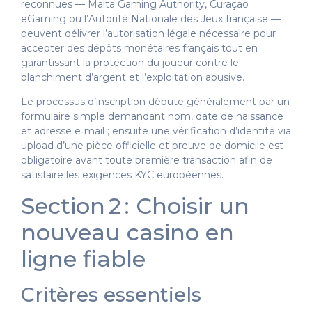
reconnues — Malta Gaming Authority, Curaçao
eGaming ou l’Autorité Nationale des Jeux française —
peuvent délivrer l’autorisation légale nécessaire pour
accepter des dépôts monétaires français tout en
garantissant la protection du joueur contre le
blanchiment d’argent et l’exploitation abusive.
Le processus d’inscription débute généralement par un
formulaire simple demandant nom, date de naissance
et adresse e‑mail ; ensuite une vérification d’identité via
upload d’une pièce officielle et preuve de domicile est
obligatoire avant toute première transaction afin de
satisfaire les exigences KYC européennes.
Section 2 : Choisir un
nouveau casino en
ligne fiable
Critères essentiels