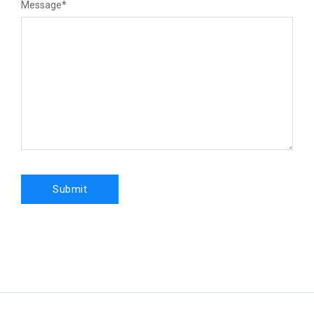
Message
*