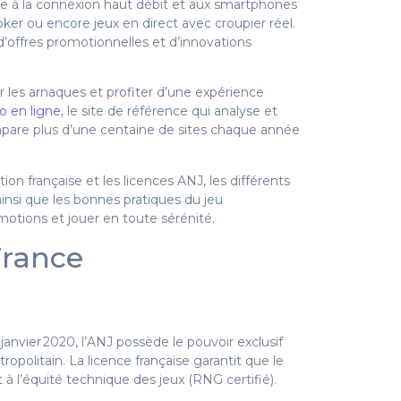
 à la connexion haut débit et aux smartphones
ker ou encore jeux en direct avec croupier réel.
d’offres promotionnelles et d’innovations
er les arnaques et profiter d’une expérience
o en ligne
, le site de référence qui analyse et
mpare plus d’une centaine de sites chaque année
on française et les licences ANJ, les différents
insi que les bonnes pratiques du jeu
omotions et jouer en toute sérénité.
France
janvier 2020, l’ANJ possède le pouvoir exclusif
ropolitain. La licence française garantit que le
t à l’équité technique des jeux (RNG certifié).