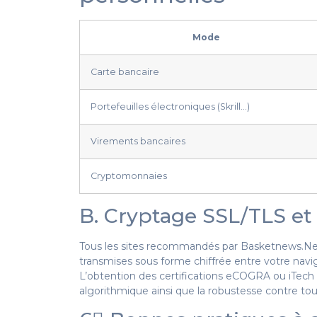
Mode
Carte bancaire
Portefeuilles électroniques (Skrill…)
Virements bancaires
Cryptomonnaies
B. Cryptage SSL/TLS et
Tous les sites recommandés par Basketnews.Net 
transmises sous forme chiffrée entre votre navig
L’obtention des certifications eCOGRA ou iTech
algorithmique ainsi que la robustesse contre tou