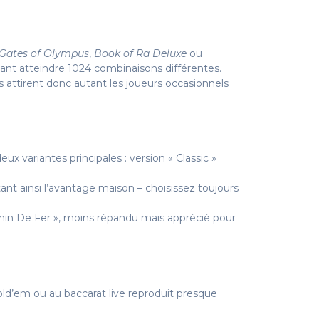
Gates of Olympus
,
Book of Ra Deluxe
ou
nt atteindre 1024 combinaisons différentes.
ls attirent donc autant les joueurs occasionnels
x variantes principales : version « Classic »
t ainsi l’avantage maison – choisissez toujours
emin De Fer », moins répandu mais apprécié pour
old’em ou au baccarat live reproduit presque