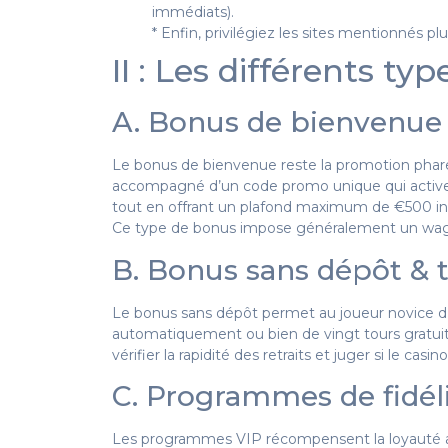
immédiats).
* Enfin, privilégiez les sites mentionnés p
II : Les différents t
A. Bonus de bienvenue 
Le bonus de bienvenue reste la promotion phare 
accompagné d’un code promo unique qui active 
tout en offrant un plafond maximum de €500 incl
Ce type de bonus impose généralement un wager
B. Bonus sans dépôt & t
Le bonus sans dépôt permet au joueur novice d’es
automatiquement ou bien de vingt tours gratu
vérifier la rapidité des retraits et juger si le 
C. Programmes de fidél
Les programmes VIP récompensent la loyauté ave