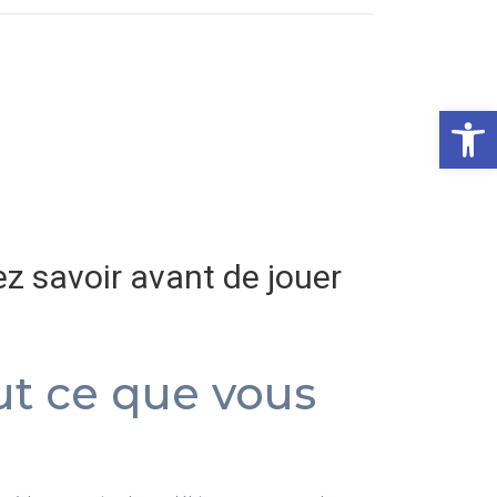
Op
z savoir avant de jouer
ut ce que vous