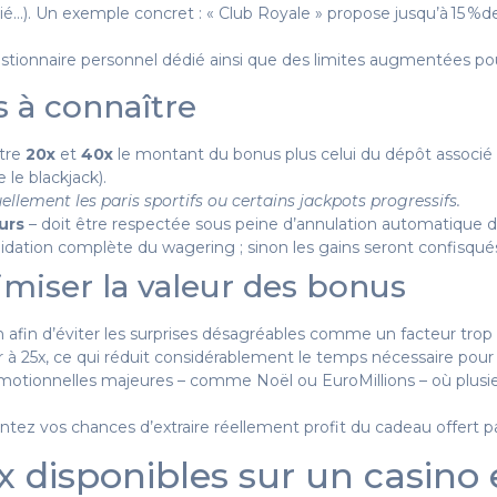
édié…). Un exemple concret : « Club Royale » propose jusqu’à 15 
tionnaire personnel dédié ainsi que des limites augmentées pou
s à connaître
tre
20x
et
40x
le montant du bonus plus celui du dépôt associé ; 
le blackjack).
uellement les paris sportifs ou certains jackpots progressifs.
urs
– doit être respectée sous peine d’annulation automatique 
alidation complète du wagering ; sinon les gains seront confisqué
imiser la valeur des bonus
afin d’éviter les surprises désagréables comme un facteur trop 
ur à 25x, ce qui réduit considérablement le temps nécessaire pour c
motionnelles majeures – comme Noël ou EuroMillions – où plusieu
tez vos chances d’extraire réellement profit du cadeau offert p
x disponibles sur un casino