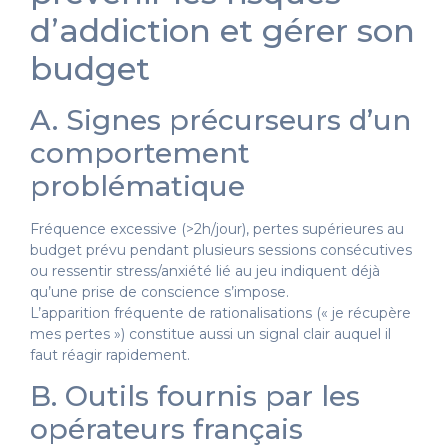
d’addiction et gérer son
budget
A. Signes précurseurs d’un
comportement
problématique
Fréquence excessive (>2h/jour), pertes supérieures au
budget prévu pendant plusieurs sessions consécutives
ou ressentir stress/anxiété lié au jeu indiquent déjà
qu’une prise de conscience s’impose.
L’apparition fréquente de rationalisations (« je récupère
mes pertes ») constitue aussi un signal clair auquel il
faut réagir rapidement.
B. Outils fournis par les
opérateurs français