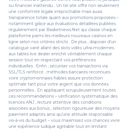
ou financier inattendu . Un tel site offre non seulement
une conformité légale irréprochable mais aussi
transparence totale quant aux promotions proposées –
notamment grâce aux évaluations détaillées publiées
régulièrement par Basketnews.Net qui classe chaque
plateforme parmi les meilleurs nouveaux casinos en
ligne selon nos critères stricts . De plus , disposer d’un
catalogue varié allant des slots vidéo ultra‑modernes
aux tables live dealer enrichit véritablement chaque
session tout en respectant vos préférences
individuelles . Enfin , sécuriser vos transactions via
SSL/TLS renforcé , méthodes bancaires reconnues
voire cryptomonnaies fiables assure protection
optimale tant pour votre argent que vos données
personnelles . En appliquant scrupuleusement toutes
ces recommandations – vérification systématique des
licences ANJ , lecture attentive des conditions
associées aux bonus , sélection rigoureuse des moyens
paiement adaptés ainsi qu’une attitude responsable
vis-à-vis du budget – vous maximisez vos chances vivre
une expérience ludique agréable tout en limitant