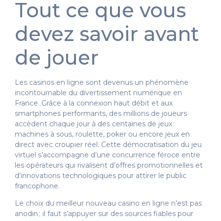
Tout ce que vous
devez savoir avant
de jouer
Les casinos en ligne sont devenus un phénomène
incontournable du divertissement numérique en
France. Grâce à la connexion haut débit et aux
smartphones performants, des millions de joueurs
accèdent chaque jour à des centaines de jeux :
machines à sous, roulette, poker ou encore jeux en
direct avec croupier réel. Cette démocratisation du jeu
virtuel s’accompagne d’une concurrence féroce entre
les opérateurs qui rivalisent d’offres promotionnelles et
d’innovations technologiques pour attirer le public
francophone.
Le choix du meilleur nouveau casino en ligne n’est pas
anodin ; il faut s’appuyer sur des sources fiables pour