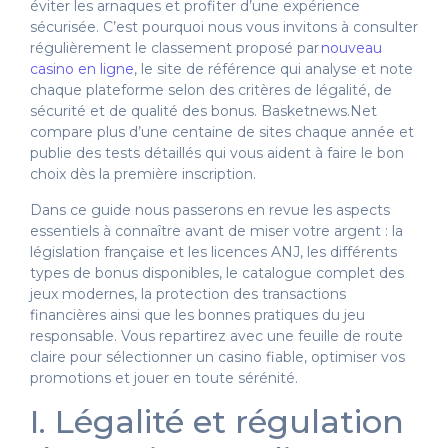
éviter les arnaques et profiter d’une expérience
sécurisée. C’est pourquoi nous vous invitons à consulter
régulièrement le classement proposé par
nouveau
casino en ligne
, le site de référence qui analyse et note
chaque plateforme selon des critères de légalité, de
sécurité et de qualité des bonus. Basketnews.Net
compare plus d’une centaine de sites chaque année et
publie des tests détaillés qui vous aident à faire le bon
choix dès la première inscription.
Dans ce guide nous passerons en revue les aspects
essentiels à connaître avant de miser votre argent : la
législation française et les licences ANJ, les différents
types de bonus disponibles, le catalogue complet des
jeux modernes, la protection des transactions
financières ainsi que les bonnes pratiques du jeu
responsable. Vous repartirez avec une feuille de route
claire pour sélectionner un casino fiable, optimiser vos
promotions et jouer en toute sérénité.
I. Légalité et régulation