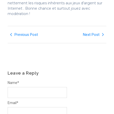
nettement les risques inhérents aux jeux d’argent sur
Internet . Bonne chance et surtout jouez avec
modération !
Previous Post
Next Post
Leave a Reply
Name
*
Email
*