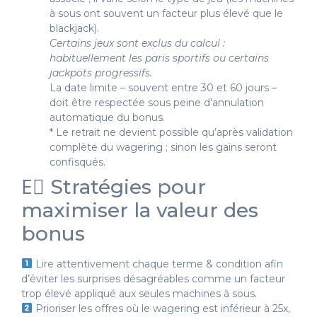
à sous ont souvent un facteur plus élevé que le
blackjack).
Certains jeux sont exclus du calcul :
habituellement les paris sportifs ou certains
jackpots progressifs.
La date limite – souvent entre 30 et 60 jours –
doit être respectée sous peine d’annulation
automatique du bonus.
* Le retrait ne devient possible qu’après validation
complète du wagering ; sinon les gains seront
confisqués.
E️⃣ Stratégies pour
maximiser la valeur des
bonus
Lire attentivement chaque terme & condition afin
d’éviter les surprises désagréables comme un facteur
trop élevé appliqué aux seules machines à sous.
Prioriser les offres où le wagering est inférieur à 25x,