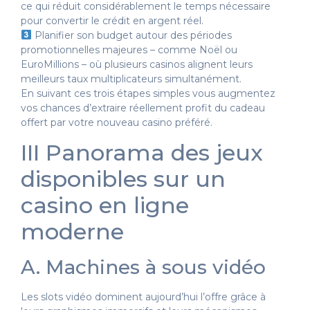
ce qui réduit considérablement le temps nécessaire
pour convertir le crédit en argent réel.
Planifier son budget autour des périodes
promotionnelles majeures – comme Noël ou
EuroMillions – où plusieurs casinos alignent leurs
meilleurs taux multiplicateurs simultanément.
En suivant ces trois étapes simples vous augmentez
vos chances d’extraire réellement profit du cadeau
offert par votre nouveau casino préféré.
III Panorama des jeux
disponibles sur un
casino en ligne
moderne
A. Machines à sous vidéo
Les slots vidéo dominent aujourd’hui l’offre grâce à