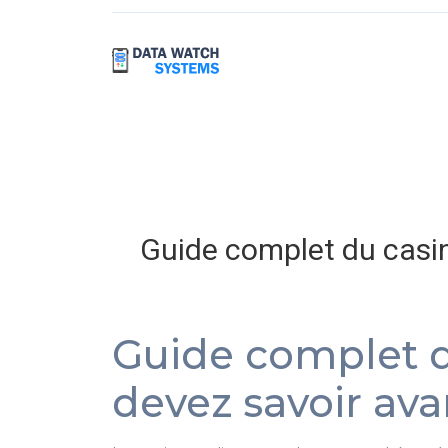
Guide complet du casin
Guide complet du
devez savoir ava