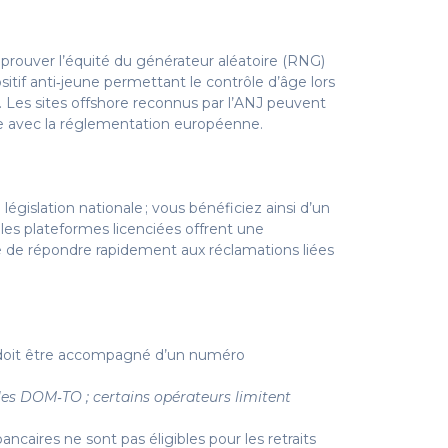
 prouver l’équité du générateur aléatoire (RNG)
tif anti‑jeune permettant le contrôle d’âge lors
 Les sites offshore reconnus par l’ANJ peuvent
ble avec la réglementation européenne.
législation nationale ; vous bénéficiez ainsi d’un
 les plateformes licenciées offrent une
le de répondre rapidement aux réclamations liées
 il doit être accompagné d’un numéro
les DOM‑TO ; certains opérateurs limitent
ncaires ne sont pas éligibles pour les retraits