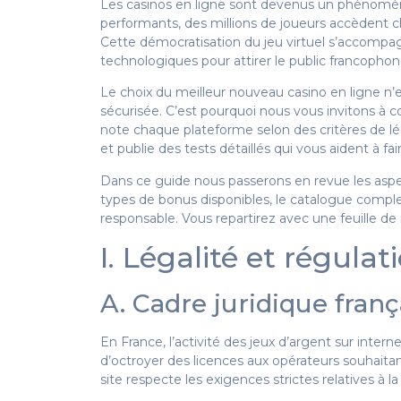
Les casinos en ligne sont devenus un phénomèn
performants, des millions de joueurs accèdent ch
Cette démocratisation du jeu virtuel s’accompag
technologiques pour attirer le public francophon
Le choix du meilleur nouveau casino en ligne n’es
sécurisée. C’est pourquoi nous vous invitons à 
note chaque plateforme selon des critères de l
et publie des tests détaillés qui vous aident à fai
Dans ce guide nous passerons en revue les aspects
types de bonus disponibles, le catalogue complet
responsable. Vous repartirez avec une feuille de 
I. Légalité et régula
A. Cadre juridique franç
En France, l’activité des jeux d’argent sur inter
d’octroyer des licences aux opérateurs souhaitant 
site respecte les exigences strictes relatives à l