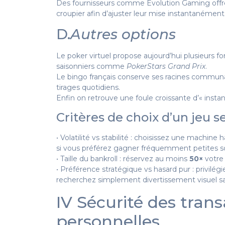
Des fournisseurs comme Evolution Gaming off
croupier afin d’ajuster leur mise instantanément
D.
Autres options
Le poker virtuel propose aujourd’hui plusieurs for
saisonniers comme
PokerStars Grand Prix
.
Le bingo français conserve ses racines communa
tirages quotidiens.
Enfin on retrouve une foule croissante d’« insta
Critères de choix d’un jeu s
• Volatilité vs stabilité : choisissez une machine ha
si vous préférez gagner fréquemment petites
• Taille du bankroll : réservez au moins
50×
votre 
• Préférence stratégique vs hasard pur : privilég
recherchez simplement divertissement visuel sa
IV Sécurité des tran
personnelles