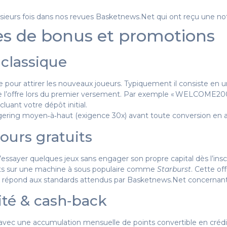
lusieurs fois dans nos revues Basketnews.Net qui ont reçu une not
ypes de bonus et promotions
classique
pour attirer les nouveaux joueurs. Typiquement il consiste en un
l’offre lors du premier versement. Par exemple « WELCOME200 »
uant votre dépôt initial.
ing moyen‑à‑haut (exigence 30x) avant toute conversion en ar
ours gratuits
sayer quelques jeux sans engager son propre capital dès l’inscrip
its sur une machine à sous populaire comme
Starburst
. Cette off
casino répond aux standards attendus par Basketnews.Net concernant
ité & cash‑back
c une accumulation mensuelle de points convertible en crédits