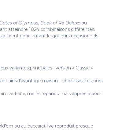
Gates of Olympus
,
Book of Ra Deluxe
ou
nt atteindre 1024 combinaisons différentes.
ls attirent donc autant les joueurs occasionnels
x variantes principales : version « Classic »
t ainsi l’avantage maison – choisissez toujours
emin De Fer », moins répandu mais apprécié pour
old’em ou au baccarat live reproduit presque