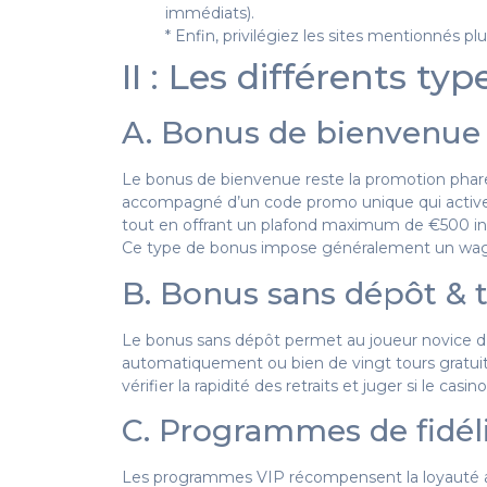
immédiats).
* Enfin, privilégiez les sites mentionnés p
II : Les différents t
A. Bonus de bienvenue 
Le bonus de bienvenue reste la promotion phare 
accompagné d’un code promo unique qui active 
tout en offrant un plafond maximum de €500 incl
Ce type de bonus impose généralement un wager
B. Bonus sans dépôt & t
Le bonus sans dépôt permet au joueur novice d’es
automatiquement ou bien de vingt tours gratu
vérifier la rapidité des retraits et juger si le 
C. Programmes de fidél
Les programmes VIP récompensent la loyauté ave