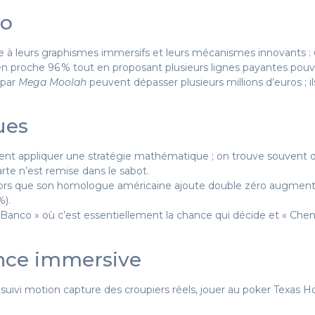
éo
âce à leurs graphismes immersifs et leurs mécanismes innovants :
 proche 96 % tout en proposant plusieurs lignes payantes pouva
 par
Mega Moolah
peuvent dépasser plusieurs millions d’euros ; i
ues
tent appliquer une stratégie mathématique ; on trouve souvent deu
rte n’est remise dans le sabot.
ors que son homologue américaine ajoute double zéro augmentan
%).
o Banco » où c’est essentiellement la chance qui décide et « Ch
ence immersive
uivi motion capture des croupiers réels, jouer au poker Texas H