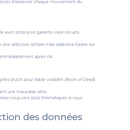
vancés d’observer chaque mouvement du
e avec prize pool garantis voire circuits
 une sélection simple mais addictive basée sur
ts immédiatement après clic.
optez plutôt pour faible volatilité (
Book of Dead
)
rant une mauvaise série.
ournez-vous vers slots thématiques si vous
ection des données