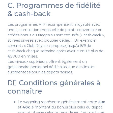
C. Programmes de fidélité
& cash‑back
Les programmes VIP récompensent la loyauté avec
une accumulation mensuelle de points convertible en
crédits bonus ou tirages au sort exclusifs (« cash‑back »,
soirées privées avec croupier dédié…). Un exemple
concret : « Club Royale » propose jusqu’à 15 %​de
cash‑back chaque semaine après avoir cumulé plus de
€5 000 en mises.
Les niveaux supérieurs offrent également un
gestionnaire personnel dédié ainsi que des limites
augmentées pour les dépôts rapides.
D️⃣ Conditions générales à
connaître
Le wagering représente généralement entre
20x
et
40x
le montant du bonus plus celui du dépôt
associé ; il varie selon le type de jeu (les machines