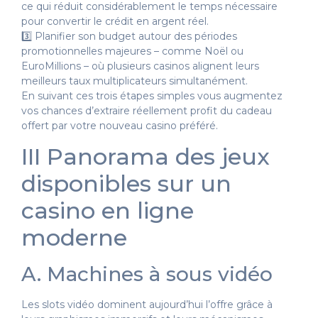
ce qui réduit considérablement le temps nécessaire
pour convertir le crédit en argent réel.
3️⃣ Planifier son budget autour des périodes
promotionnelles majeures – comme Noël ou
EuroMillions – où plusieurs casinos alignent leurs
meilleurs taux multiplicateurs simultanément.
En suivant ces trois étapes simples vous augmentez
vos chances d’extraire réellement profit du cadeau
offert par votre nouveau casino préféré.
III Panorama des jeux
disponibles sur un
casino en ligne
moderne
A. Machines à sous vidéo
Les slots vidéo dominent aujourd’hui l’offre grâce à