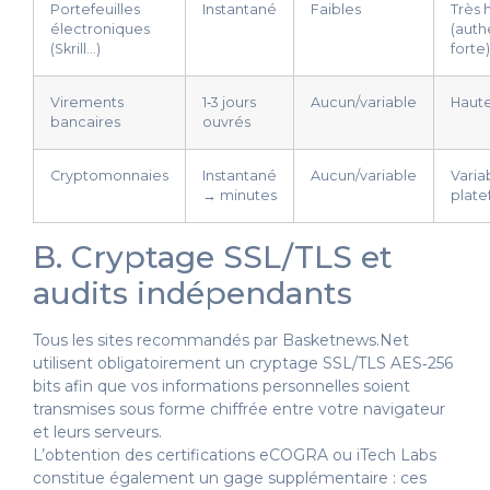
Portefeuilles
Instantané
Faibles
Très 
électroniques
(auth
(Skrill…)
forte)
Virements
1‑3 jours
Aucun/variable
Haut
bancaires
ouvrés
Cryptomonnaies
Instantané
Aucun/variable
Varia
→ minutes
plat
B. Cryptage SSL/TLS et
audits indépendants
Tous les sites recommandés par Basketnews.Net
utilisent obligatoirement un cryptage SSL/TLS AES‑256
bits afin que vos informations personnelles soient
transmises sous forme chiffrée entre votre navigateur
et leurs serveurs.
L’obtention des certifications eCOGRA ou iTech Labs
constitue également un gage supplémentaire : ces