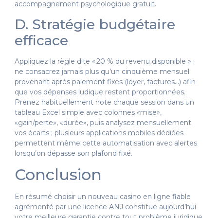
accompagnement psychologique gratuit.
D.​ Stratégie budgétaire
efficace
Appliquez la règle dite « 20 % du revenu disponible » :
ne consacrez jamais plus qu’un cinquième mensuel
provenant après paiement fixes (loyer, factures…) afin
que vos dépenses ludique restent proportionnées.
Prenez habituellement note chaque session dans un
tableau Excel simple avec colonnes «mise»,
«gain/perte», «durée», puis analysez mensuellement
vos écarts ; plusieurs applications mobiles dédiées
permettent même cette automatisation avec alertes
lorsqu’on dépasse son plafond fixé.
Conclusion
En résumé choisir un nouveau casino en ligne fiable
agrémenté par une licence ANJ constitue aujourd’hui
votre meilleure garantie contre tout problème juridique