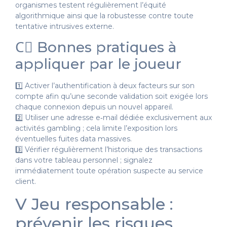
organismes testent régulièrement l’équité
algorithmique ainsi que la robustesse contre toute
tentative intrusives externe.
C️⃣ Bonnes pratiques à
appliquer par le joueur
1️⃣ Activer l’authentification à deux facteurs sur son
compte afin qu’une seconde validation soit exigée lors
chaque connexion depuis un nouvel appareil.
2️⃣ Utiliser une adresse e‑mail dédiée exclusivement aux
activités gambling ; cela limite l’exposition lors
éventuelles fuites data massives.
3️⃣ Vérifier régulièrement l’historique des transactions
dans votre tableau personnel ; signalez
immédiatement toute opération suspecte au service
client.
V Jeu responsable :
prévenir les risques