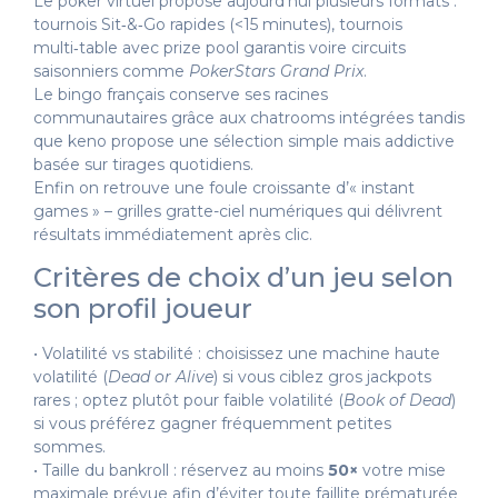
Le poker virtuel propose aujourd’hui plusieurs formats :
tournois Sit‑&‑Go rapides (<15 minutes), tournois
multi‑table avec prize pool garantis voire circuits
saisonniers comme
PokerStars Grand Prix
.
Le bingo français conserve ses racines
communautaires grâce aux chatrooms intégrées tandis
que keno propose une sélection simple mais addictive
basée sur tirages quotidiens.
Enfin on retrouve une foule croissante d’« instant
games » – grilles gratte-ciel numériques qui délivrent
résultats immédiatement après clic.
Critères de choix d’un jeu selon
son profil joueur
• Volatilité vs stabilité : choisissez une machine haute
volatilité (
Dead or Alive
) si vous ciblez gros jackpots
rares ; optez plutôt pour faible volatilité (
Book of Dead
)
si vous préférez gagner fréquemment petites
sommes.
• Taille du bankroll : réservez au moins
50×
votre mise
maximale prévue afin d’éviter toute faillite prématurée