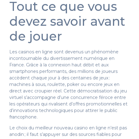
Tout ce que vous
devez savoir avant
de jouer
Les casinos en ligne sont devenus un phénomène
incontournable du divertissement numérique en
France. Grâce à la connexion haut débit et aux
smartphones performants, des millions de joueurs
accèdent chaque jour à des centaines de jeux :
machines à sous, roulette, poker ou encore jeux en
direct avec croupier réel. Cette démocratisation du jeu
virtuel s’accompagne d’une concurrence féroce entre
les opérateurs qui rivalisent d’offres promotionnelles et
d’innovations technologiques pour attirer le public
francophone.
Le choix du meilleur nouveau casino en ligne n’est pas
anodin ; il faut s’appuyer sur des sources fiables pour