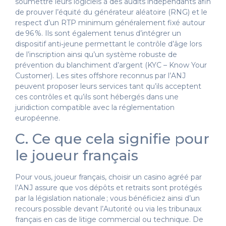
soumettre leurs logiciels à des audits indépendants afin
de prouver l’équité du générateur aléatoire (RNG) et le
respect d’un RTP minimum généralement fixé autour
de 96 %. Ils sont également tenus d’intégrer un
dispositif anti‑jeune permettant le contrôle d’âge lors
de l’inscription ainsi qu’un système robuste de
prévention du blanchiment d’argent (KYC – Know Your
Customer). Les sites offshore reconnus par l’ANJ
peuvent proposer leurs services tant qu’ils acceptent
ces contrôles et qu’ils sont hébergés dans une
juridiction compatible avec la réglementation
européenne.
C. Ce que cela signifie pour
le joueur français
Pour vous, joueur français, choisir un casino agréé par
l’ANJ assure que vos dépôts et retraits sont protégés
par la législation nationale ; vous bénéficiez ainsi d’un
recours possible devant l’Autorité ou via les tribunaux
français en cas de litige commercial ou technique. De