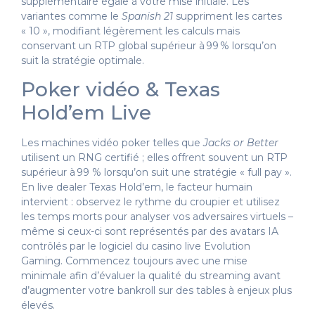
supplémentaire égale à votre mise initiale. Les
variantes comme le
Spanish 21
suppriment les cartes
« 10 », modifiant légèrement les calculs mais
conservant un RTP global supérieur à 99 % lorsqu’on
suit la stratégie optimale.
Poker vidéo & Texas
Hold’em Live
Les machines vidéo poker telles que
Jacks or Better
utilisent un RNG certifié ; elles offrent souvent un RTP
supérieur à 99 % lorsqu’on suit une stratégie « full pay ».
En live dealer Texas Hold’em, le facteur humain
intervient : observez le rythme du croupier et utilisez
les temps morts pour analyser vos adversaires virtuels –
même si ceux-ci sont représentés par des avatars IA
contrôlés par le logiciel du casino live Evolution
Gaming. Commencez toujours avec une mise
minimale afin d’évaluer la qualité du streaming avant
d’augmenter votre bankroll sur des tables à enjeux plus
élevés.