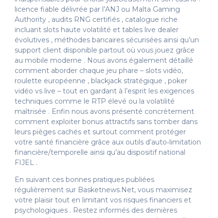
licence fiable délivrée par l’ANJ ou Malta Gaming
Authority , audits RNG certifiés , catalogue riche
incluant slots haute volatilité et tables live dealer
évolutives , méthodes bancaires sécurisées ainsi qu’un
support client disponible partout où vous jouez grâce
au mobile moderne . Nous avons également détaillé
comment aborder chaque jeu phare – slots vidéo,
roulette européenne , blackjack stratégique , poker
vidéo vs live – tout en gardant à l’esprit les exigences
techniques comme le RTP élevé ou la volatilité
maîtrisée . Enfin nous avons présenté concrètement
comment exploiter bonus attractifs sans tomber dans
leurs pièges cachés et surtout comment protéger
votre santé financière grâce aux outils d’auto‑limitation
financière/temporelle ainsi qu’au dispositif national
FIJEL .
En suivant ces bonnes pratiques publiées
régulièrement sur Basketnews.Net, vous maximisez
votre plaisir tout en limitant vos risques financiers et
psychologiques . Restez informés des dernières