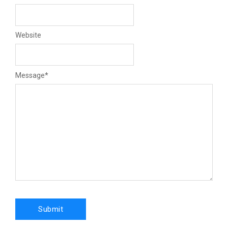
Website
Message
*