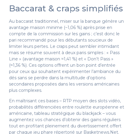
Baccarat & craps simplifiés
Au baccarat traditionnel, miser sur la banque génère un
avantage maison minime (~1,06 %) après prise en
compte de la commission sur les gains ; c’est donc le
pari recommandé pour les débutants soucieux de
limiter leurs pertes. Le craps peut sembler intimidant
mais se résume souvent à deux paris simples : « Pass
Line » (avantage maison ≈1,41 %) et « Don’t Pass »
(≈1,36 %). Ces options offrent un bon point d’entrée
pour ceux qui souhaitent expérimenter l’ambiance du
dés sans se perdre dans la multitude d’options
secondaires proposées dans les versions américaines
plus complexes.
En maîtrisant ces bases – RTP moyen des slots vidéo,
probabilités différenciées entre roulette européenne et
américaine, tableau stratégique du blackjack – vous
augmentez vos chances d’obtenir des gains réguliers
tout en profitant pleinement du divertissement offert
par chaque jeu phare répertorié sur Basketnews.Net.