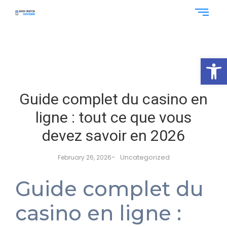
Op
Guide complet du casino en
ligne : tout ce que vous
devez savoir en 2026
-
Uncategorized
February 26, 2026
Guide complet du
casino en ligne :