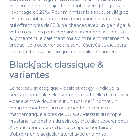
version américaine ajoute le double zéro (00), portant
l’avantage à 5,26 %. Pour minimiser le risque, privilégiez
les paris « outside » comme rouge/noir ou pair/impair
qui offrent près de 50 % de chances avec un gain égal à
votre mise. Les paris combinés (« corner », « street »)
augmentent le paiement mais diminuent fortement la
probabilité d’occurrence ; ils sont réservés aux joueurs
cherchant plus d’action que de stabilité financière.
Blackjack classique &
variantes
Le tableau stratégique « basic strategy » indique la
décision optimale selon votre main et celle du croupier
– par exemple doubler sur un total de 11 contre un
croupier montrant un 6 augmente l’espérance
mathématique à près de 0,5 % au-dessus du simple
hit‑stand. La gestion du split est cruciale : séparer deux
As vous donne deux chances supplémentaires
d’obtenir un blackjack naturel avec une mise