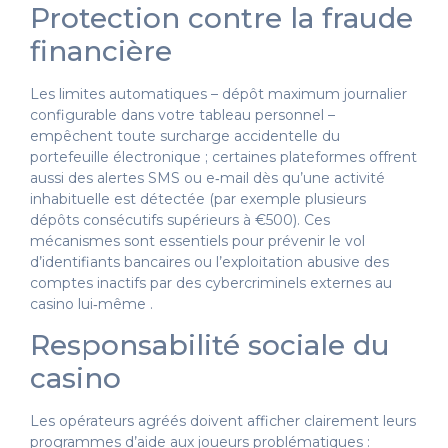
Protection contre la fraude
financière
Les limites automatiques – dépôt maximum journalier
configurable dans votre tableau personnel –
empêchent toute surcharge accidentelle du
portefeuille électronique ; certaines plateformes offrent
aussi des alertes SMS ou e‑mail dès qu’une activité
inhabituelle est détectée (par exemple plusieurs
dépôts consécutifs supérieurs à €500). Ces
mécanismes sont essentiels pour prévenir le vol
d’identifiants bancaires ou l’exploitation abusive des
comptes inactifs par des cybercriminels externes au
casino lui‑même .
Responsabilité sociale du
casino
Les opérateurs agréés doivent afficher clairement leurs
programmes d’aide aux joueurs problématiques :