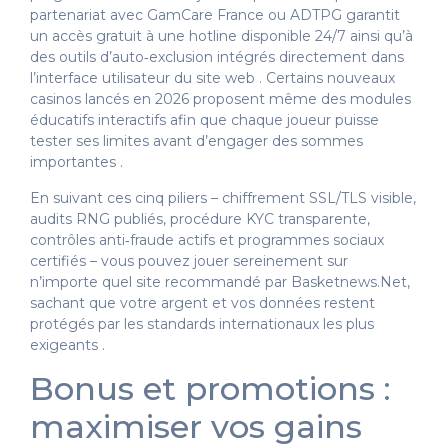
partenariat avec GamCare France ou ADTPG garantit
un accès gratuit à une hotline disponible 24/7 ainsi qu’à
des outils d’auto‑exclusion intégrés directement dans
l’interface utilisateur du site web . Certains nouveaux
casinos lancés en 2026 proposent même des modules
éducatifs interactifs afin que chaque joueur puisse
tester ses limites avant d’engager des sommes
importantes .
En suivant ces cinq piliers – chiffrement SSL/TLS visible,
audits RNG publiés, procédure KYC transparente,
contrôles anti‑fraude actifs et programmes sociaux
certifiés – vous pouvez jouer sereinement sur
n’importe quel site recommandé par Basketnews.Net,
sachant que votre argent et vos données restent
protégés par les standards internationaux les plus
exigeants .
Bonus et promotions :
maximiser vos gains