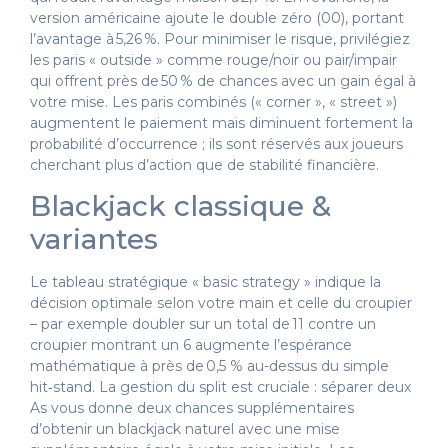
version américaine ajoute le double zéro (00), portant
l’avantage à 5,26 %. Pour minimiser le risque, privilégiez
les paris « outside » comme rouge/noir ou pair/impair
qui offrent près de 50 % de chances avec un gain égal à
votre mise. Les paris combinés (« corner », « street »)
augmentent le paiement mais diminuent fortement la
probabilité d’occurrence ; ils sont réservés aux joueurs
cherchant plus d’action que de stabilité financière.
Blackjack classique &
variantes
Le tableau stratégique « basic strategy » indique la
décision optimale selon votre main et celle du croupier
– par exemple doubler sur un total de 11 contre un
croupier montrant un 6 augmente l’espérance
mathématique à près de 0,5 % au-dessus du simple
hit‑stand. La gestion du split est cruciale : séparer deux
As vous donne deux chances supplémentaires
d’obtenir un blackjack naturel avec une mise