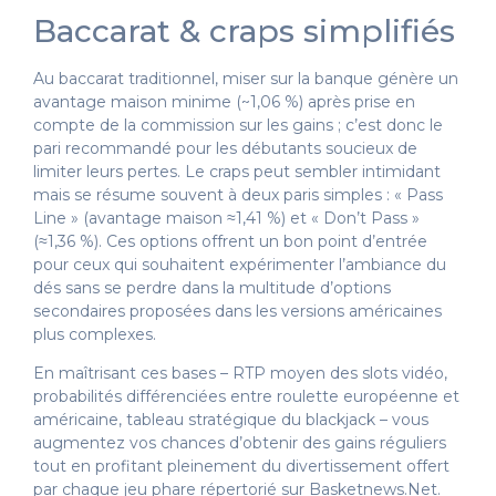
Baccarat & craps simplifiés
Au baccarat traditionnel, miser sur la banque génère un
avantage maison minime (~1,06 %) après prise en
compte de la commission sur les gains ; c’est donc le
pari recommandé pour les débutants soucieux de
limiter leurs pertes. Le craps peut sembler intimidant
mais se résume souvent à deux paris simples : « Pass
Line » (avantage maison ≈1,41 %) et « Don’t Pass »
(≈1,36 %). Ces options offrent un bon point d’entrée
pour ceux qui souhaitent expérimenter l’ambiance du
dés sans se perdre dans la multitude d’options
secondaires proposées dans les versions américaines
plus complexes.
En maîtrisant ces bases – RTP moyen des slots vidéo,
probabilités différenciées entre roulette européenne et
américaine, tableau stratégique du blackjack – vous
augmentez vos chances d’obtenir des gains réguliers
tout en profitant pleinement du divertissement offert
par chaque jeu phare répertorié sur Basketnews.Net.