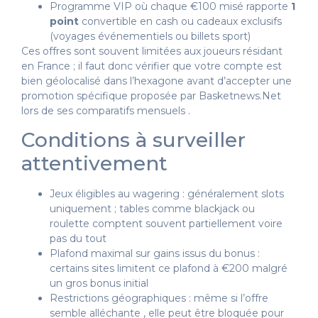
Programme VIP où chaque €100 misé rapporte
1
point
convertible en cash ou cadeaux exclusifs
(voyages événementiels ou billets sport)
Ces offres sont souvent limitées aux joueurs résidant
en France ; il faut donc vérifier que votre compte est
bien géolocalisé dans l’hexagone avant d’accepter une
promotion spécifique proposée par Basketnews.Net
lors de ses comparatifs mensuels .
Conditions à surveiller
attentivement
Jeux éligibles au wagering : généralement slots
uniquement ; tables comme blackjack ou
roulette comptent souvent partiellement voire
pas du tout
Plafond maximal sur gains issus du bonus :
certains sites limitent ce plafond à €200 malgré
un gros bonus initial
Restrictions géographiques : même si l’offre
semble alléchante , elle peut être bloquée pour