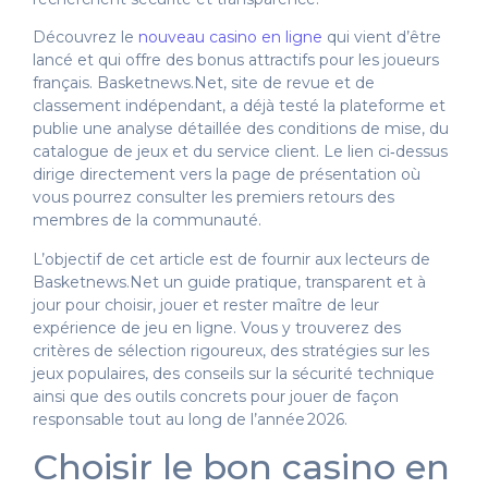
Découvrez le
nouveau casino en ligne
qui vient d’être
lancé et qui offre des bonus attractifs pour les joueurs
français. Basketnews.Net, site de revue et de
classement indépendant, a déjà testé la plateforme et
publie une analyse détaillée des conditions de mise, du
catalogue de jeux et du service client. Le lien ci‑dessus
dirige directement vers la page de présentation où
vous pourrez consulter les premiers retours des
membres de la communauté.
L’objectif de cet article est de fournir aux lecteurs de
Basketnews.Net un guide pratique, transparent et à
jour pour choisir, jouer et rester maître de leur
expérience de jeu en ligne. Vous y trouverez des
critères de sélection rigoureux, des stratégies sur les
jeux populaires, des conseils sur la sécurité technique
ainsi que des outils concrets pour jouer de façon
responsable tout au long de l’année 2026.
Choisir le bon casino en