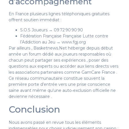
d’accompagnement
En France plusieurs lignes téléphoniques gratuites
offrent soutien immédiat :
S.O.S Joueurs → 09 72 90 90 90
Fédération Française Française Lutte contre
l’Addiction au Jeu → www.fgj.org
Par ailleurs , Basketnews.Net héberge depuis début
année un forum dédié aux joueurs responsables où
chacun peut partager ses expériences , poser des
questions aux experts ou accéder aux liens directs vers
les associations partenaires comme GamCare France .
Ce réseau communautaire constitue souvent la
première porte d’entrée vers une prise conscience
saine avant même qu’une auto‑exclusion officielle ne
devienne nécessaire .
Conclusion
Nous avons passé en revue tous les éléments
indispensables pour choisir judicieusement son casino :