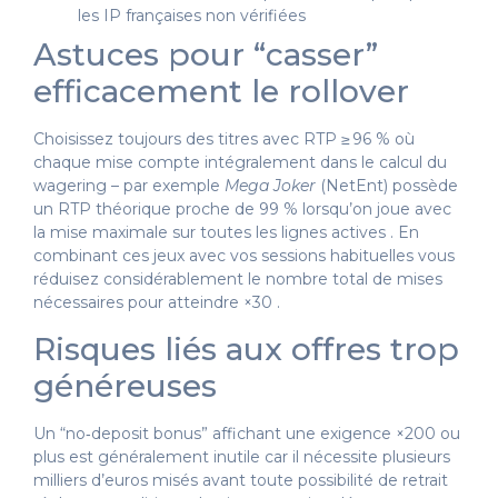
les IP françaises non vérifiées
Astuces pour “casser”
efficacement le rollover
Choisissez toujours des titres avec RTP ≥ 96 % où
chaque mise compte intégralement dans le calcul du
wagering – par exemple
Mega Joker
(NetEnt) possède
un RTP théorique proche de 99 % lorsqu’on joue avec
la mise maximale sur toutes les lignes actives . En
combinant ces jeux avec vos sessions habituelles vous
réduisez considérablement le nombre total de mises
nécessaires pour atteindre ×30 .
Risques liés aux offres trop
généreuses
Un “no‑deposit bonus” affichant une exigence ×200 ou
plus est généralement inutile car il nécessite plusieurs
milliers d’euros misés avant toute possibilité de retrait