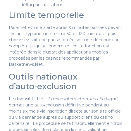
défini par l’utilisateur .
Limite temporelle
Paramétrez une alerte après X minutes passées devant
l’écran – typiquement entre 60 et 120 minutes – puis
choisissez soit une pause forcée soit une déconnexion
complète jusqu’au lendemain ; cette fonction est
intégrée dans la plupart des applications mobiles
proposées par les casinos recommandés par
Basketnews.Net .
Outils nationaux
d’auto‑exclusion
Le dispositif FIJEL (
France Interdiction Jeux En Ligne
)
permet une auto‑exclusion définitive pendant au
moins six mois via inscription directe sur son site officiel
ou via demande auprès du support client du casino
partenaire . La procédure se fait habituellement en trois
étapes simples : formulaire en ligne → validation