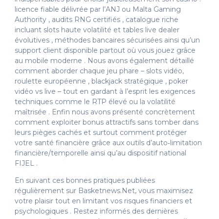
licence fiable délivrée par l’ANJ ou Malta Gaming
Authority , audits RNG certifiés , catalogue riche
incluant slots haute volatilité et tables live dealer
évolutives , méthodes bancaires sécurisées ainsi qu’un
support client disponible partout où vous jouez grâce
au mobile moderne . Nous avons également détaillé
comment aborder chaque jeu phare – slots vidéo,
roulette européenne , blackjack stratégique , poker
vidéo vs live – tout en gardant à l’esprit les exigences
techniques comme le RTP élevé ou la volatilité
maîtrisée . Enfin nous avons présenté concrètement
comment exploiter bonus attractifs sans tomber dans
leurs pièges cachés et surtout comment protéger
votre santé financière grâce aux outils d’auto‑limitation
financière/temporelle ainsi qu’au dispositif national
FIJEL .
En suivant ces bonnes pratiques publiées
régulièrement sur Basketnews.Net, vous maximisez
votre plaisir tout en limitant vos risques financiers et
psychologiques . Restez informés des dernières