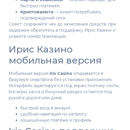
быстрых платежей.
Криптовалюта
— может потребовать
подтверждений сети.
Совет:
сохраняйте чек до зачисления средств; при
задержке обратитесь в поддержку Ирис Казино и
укажите номер транзакции.
Ирис Казино
мобильная версия
Мобильная версия
Iris Casino
открывается в
браузере смартфона без установки приложения.
Интерфейс адаптируется под экран, поэтому слоты,
live-игры, касса и бонусный раздел остаются под
рукой в дороге или дома.
быстрый вход в аккаунт;
удобная навигация по каталогу;
защищённые
платежи и профиль.