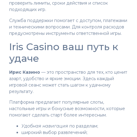
проверить лимиты, сроки действия и список
подходящих игр.
Служба поддержки помогает с доступом, платежами
и техническими вопросами. Для контроля расходов
предусмотрены инструменты ответственной игры.
Iris Casino ваш путь к
удаче
Ирис Казино
— это пространство для тех, кто ценит
азарт, удобство и яркие эмоции. Здесь каждый
игровой сеанс может стать шагом к удачному
результату.
Платформа предлагает популярные слоты,
настольные игры и бонусные возможности, которые
помогают сделать старт более интересным.
Удобная навигация
по разделам;
широкий выбор развлечений;