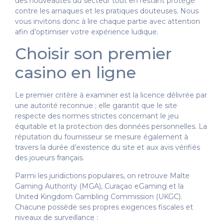
des nouveautés du secteur tout en restant protégé
contre les arnaques et les pratiques douteuses. Nous
vous invitons donc à lire chaque partie avec attention
afin d’optimiser votre expérience ludique.
Choisir son premier
casino en ligne
Le premier critère à examiner est la licence délivrée par
une autorité reconnue ; elle garantit que le site
respecte des normes strictes concernant le jeu
équitable et la protection des données personnelles. La
réputation du fournisseur se mesure également à
travers la durée d’existence du site et aux avis vérifiés
des joueurs français.
Parmi les juridictions populaires, on retrouve Malte
Gaming Authority (MGA), Curaçao eGaming et la
United Kingdom Gambling Commission (UKGC).
Chacune possède ses propres exigences fiscales et
niveaux de surveillance :