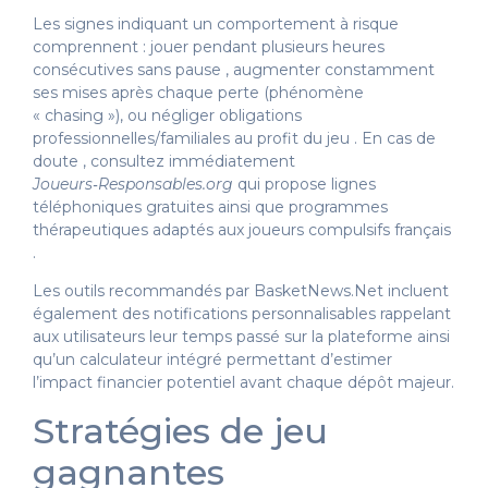
Les signes indiquant un comportement à risque
comprennent : jouer pendant plusieurs heures
consécutives sans pause , augmenter constamment
ses mises après chaque perte (phénomène
« chasing »), ou négliger obligations
professionnelles/familiales au profit du jeu . En cas de
doute , consultez immédiatement
Joueurs‑Responsables.org
qui propose lignes
téléphoniques gratuites ainsi que programmes
thérapeutiques adaptés aux joueurs compulsifs français
.
Les outils recommandés par BasketNews.Net incluent
également des notifications personnalisables rappelant
aux utilisateurs leur temps passé sur la plateforme ainsi
qu’un calculateur intégré permettant d’estimer
l’impact financier potentiel avant chaque dépôt majeur.
Stratégies de jeu
gagnantes