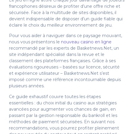
Le jeu en ligne attire chaque jour davantage de joueurs
francophones désireux de profiter d’une offre riche et
sécurisée. Face à la multitude de sites disponibles, il
devient indispensable de disposer d’un guide fiable qui
éclaire le choix du meilleur environnement de jeu.
Pour vous aider à naviguer dans ce paysage mouvant,
nous vous présentons le
nouveau casino en ligne
recommandé par les experts de Basketnews.Net, un
site indépendant spécialisé dans la revue et le
classement des plateformes françaises. Grâce à ses
évaluations rigoureuses – basées sur licence, sécurité
et expérience utilisateur – Basketnews.Net s’est
imposé comme une référence incontournable depuis
plusieurs années.
Ce guide exhaustif couvre toutes les étapes
essentielles : du choix initial du casino aux stratégies
avancées pour augmenter vos chances de gain, en
passant par la gestion responsable du bankroll et les
méthodes de paiement sécurisées. En suivant nos
recommandations, vous pourrez profiter pleinement