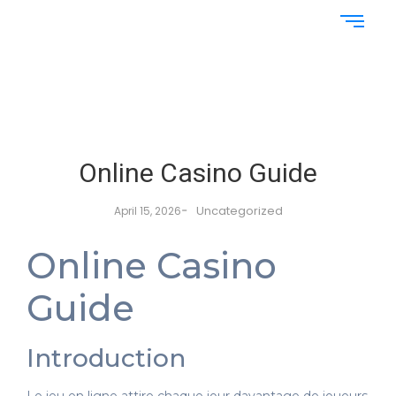
Online Casino Guide
-
Uncategorized
April 15, 2026
Online Casino
Guide
Introduction