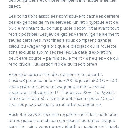
dépôt qui permet un premier pari sans risque financier
direct.
Les conditions associées sont souvent cachées derrière
des exigences de mise élevées : un ratio typique est de
30x le montant du bonus plus le dépôt initial avant tout
retrait possible. Les jeux éligibles varient ; généralement
seules certaines machines à sous comptent dans le
calcul du wagering alors que le blackjack ou la roulette
sont exclusifs aux mises réelles. La date d’expiration
peut être courte – parfois seulement 48 heures – ce qui
rend crucial l’utilisation rapide du crédit offert.
Exemple concret tiré des classements récents :
CasinoX
propose un bonus « 200 % jusqu’à 500 € + 100
tours gratuits », avec un wagering limité à 25x sur
toutes les slots dont le RTP dépasse 96 % ;
LuckySpin
offre quant à lui 50 € sans dépôt mais impose 40x sur
tous les jeux y compris la roulette européenne.
Basketnews.Net recense régulièrement les meilleures
offres grâce à un tableau comparatif actualisé chaque
semaine ; ainsi vous pouvez identifier rapidement quels