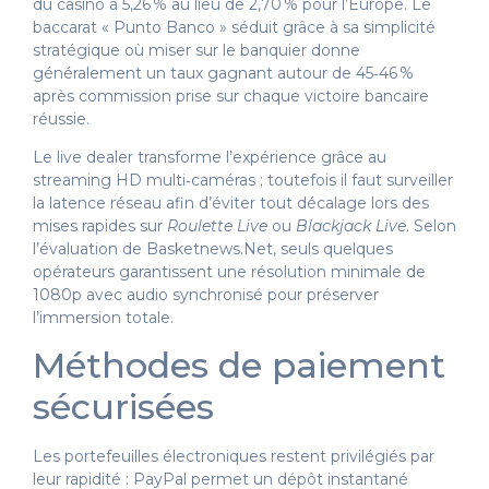
du casino à 5,26 % au lieu de 2,70 % pour l’Europe. Le
baccarat « Punto Banco » séduit grâce à sa simplicité
stratégique où miser sur le banquier donne
généralement un taux gagnant autour de 45‑46 %
après commission prise sur chaque victoire bancaire
réussie.
Le live dealer transforme l’expérience grâce au
streaming HD multi‑caméras ; toutefois il faut surveiller
la latence réseau afin d’éviter tout décalage lors des
mises rapides sur
Roulette Live
ou
Blackjack Live
. Selon
l’évaluation de Basketnews.Net, seuls quelques
opérateurs garantissent une résolution minimale de
1080p avec audio synchronisé pour préserver
l’immersion totale.
Méthodes de paiement
sécurisées
Les portefeuilles électroniques restent privilégiés par
leur rapidité : PayPal permet un dépôt instantané