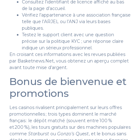
Consultez l’identifiant de licence affiché au bas
de la page d’accueil.
Vérifiez l’appartenance à une association française
telle que l’ARJEL ou l’ANJ via leurs bases
publiques.
Testez le support client avec une question
précise sur la politique KYC ; une réponse claire
indique un sérieux professionnel.
En croisant ces informations avec les revues publiées
par Basketnews.Net, vous obtenez un aperçu complet
avant toute mise d’argent.
Bonus de bienvenue et
promotions
Les casinos rivalisent principalement sur leurs offres
promotionnelles ; trois types dominent le marché
français : le dépôt matché (souvent entre 100 %
et 200 %), les tours gratuits sur des machines populaires
comme
Starburst
ou
Gonzo’s Quest
, et le bonus sans