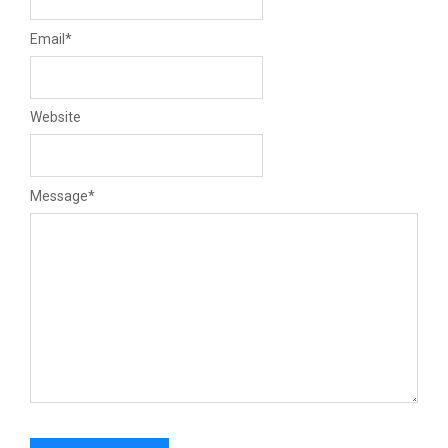
Email
*
Website
Message
*