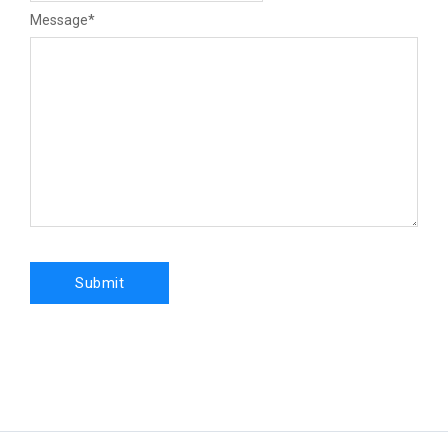
Message
*