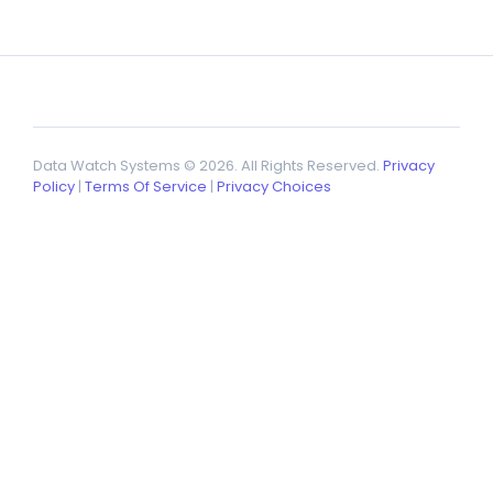
Data Watch Systems © 2026. All Rights Reserved.
Privacy
Policy
|
Terms Of Service
|
Privacy Choices