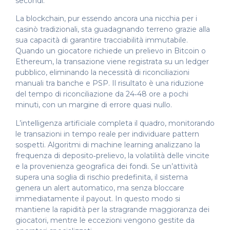
secondi.
La blockchain, pur essendo ancora una nicchia per i
casinò tradizionali, sta guadagnando terreno grazie alla
sua capacità di garantire tracciabilità immutabile.
Quando un giocatore richiede un prelievo in Bitcoin o
Ethereum, la transazione viene registrata su un ledger
pubblico, eliminando la necessità di riconciliazioni
manuali tra banche e PSP. Il risultato è una riduzione
del tempo di riconciliazione da 24‑48 ore a pochi
minuti, con un margine di errore quasi nullo.
L’intelligenza artificiale completa il quadro, monitorando
le transazioni in tempo reale per individuare pattern
sospetti. Algoritmi di machine learning analizzano la
frequenza di deposito‑prelievo, la volatilità delle vincite
e la provenienza geografica dei fondi. Se un’attività
supera una soglia di rischio predefinita, il sistema
genera un alert automatico, ma senza bloccare
immediatamente il payout. In questo modo si
mantiene la rapidità per la stragrande maggioranza dei
giocatori, mentre le eccezioni vengono gestite da