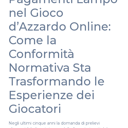
nel Gioco
d’Azzardo Online:
Come la
Conformità
Normativa Sta
Trasformando le
Esperienze dei
Giocatori
Negli ultimi cinque anni la domanda di prelievi