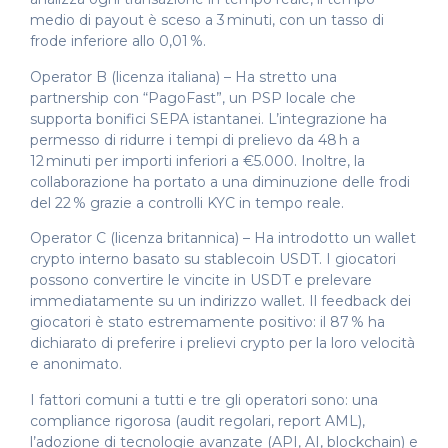
medio di payout è sceso a 3 minuti, con un tasso di
frode inferiore allo 0,01 %.
Operator B (licenza italiana) – Ha stretto una
partnership con “PagoFast”, un PSP locale che
supporta bonifici SEPA istantanei. L’integrazione ha
permesso di ridurre i tempi di prelievo da 48 h a
12 minuti per importi inferiori a €5.000. Inoltre, la
collaborazione ha portato a una diminuzione delle frodi
del 22 % grazie a controlli KYC in tempo reale.
Operator C (licenza britannica) – Ha introdotto un wallet
crypto interno basato su stablecoin USDT. I giocatori
possono convertire le vincite in USDT e prelevare
immediatamente su un indirizzo wallet. Il feedback dei
giocatori è stato estremamente positivo: il 87 % ha
dichiarato di preferire i prelievi crypto per la loro velocità
e anonimato.
I fattori comuni a tutti e tre gli operatori sono: una
compliance rigorosa (audit regolari, report AML),
l’adozione di tecnologie avanzate (API, AI, blockchain) e