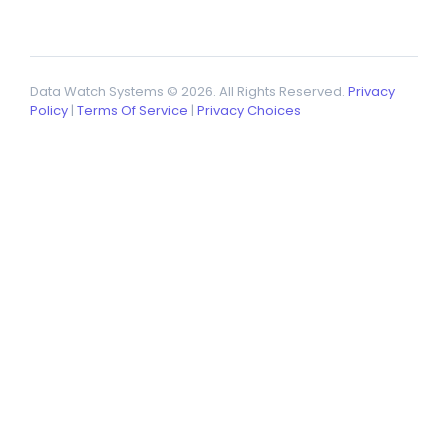
Data Watch Systems © 2026. All Rights Reserved.
Privacy
Policy
|
Terms Of Service
|
Privacy Choices