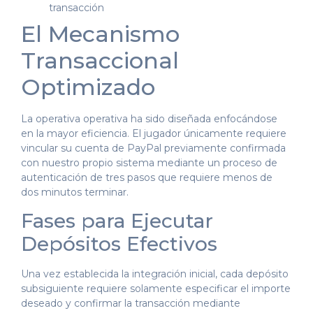
transacción
El Mecanismo
Transaccional
Optimizado
La operativa operativa ha sido diseñada enfocándose
en la mayor eficiencia. El jugador únicamente requiere
vincular su cuenta de PayPal previamente confirmada
con nuestro propio sistema mediante un proceso de
autenticación de tres pasos que requiere menos de
dos minutos terminar.
Fases para Ejecutar
Depósitos Efectivos
Una vez establecida la integración inicial, cada depósito
subsiguiente requiere solamente especificar el importe
deseado y confirmar la transacción mediante