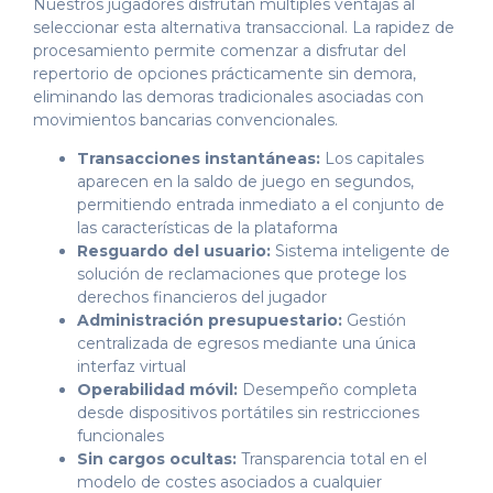
Nuestros jugadores disfrutan múltiples ventajas al
seleccionar esta alternativa transaccional. La rapidez de
procesamiento permite comenzar a disfrutar del
repertorio de opciones prácticamente sin demora,
eliminando las demoras tradicionales asociadas con
movimientos bancarias convencionales.
Transacciones instantáneas:
Los capitales
aparecen en la saldo de juego en segundos,
permitiendo entrada inmediato a el conjunto de
las características de la plataforma
Resguardo del usuario:
Sistema inteligente de
solución de reclamaciones que protege los
derechos financieros del jugador
Administración presupuestario:
Gestión
centralizada de egresos mediante una única
interfaz virtual
Operabilidad móvil:
Desempeño completa
desde dispositivos portátiles sin restricciones
funcionales
Sin cargos ocultas:
Transparencia total en el
modelo de costes asociados a cualquier