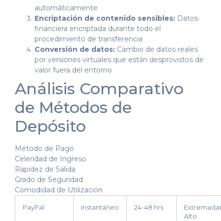
automáticamente
Encriptación de contenido sensibles:
Datos
financiera encriptada durante todo el
procedimiento de transferencia
Conversión de datos:
Cambio de datos reales
por versiones virtuales que están desprovistos de
valor fuera del entorno
Análisis Comparativo
de Métodos de
Depósito
Método de Pago
Celeridad de Ingreso
Rapidez de Salida
Grado de Seguridad
Comodidad de Utilización
PayPal
Instantáneo
24-48 hrs
Extremada
Alto