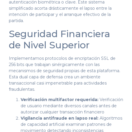
autenticación biométrica o clave. Este sistema
simplificado acorta drásticamente el lapso entre la
intención de participar y el arranque efectivo de la
partida.
Seguridad Financiera
de Nivel Superior
Implementamos protocolos de encriptación SSL de
256 bits que trabajan sinérgicamente con las
mecanismos de seguridad propias de esta plataforma.
Esta dual capa de defensa crea un ambiente
transaccional casi impenetrable para actividades
fraudulentas.
Verificación multifactor requerida:
Verificación
de usuario mediante diversos canales antes de
autorizar cualquier transacción financiero
Vigilancia antifraude en lapso real:
Algoritmos
de capacidad artificial examinan patrones de
movimiento detectando inconsistencias