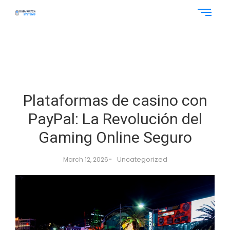
Plataformas de casino con
PayPal: La Revolución del
Gaming Online Seguro
-
Uncategorized
March 12, 2026