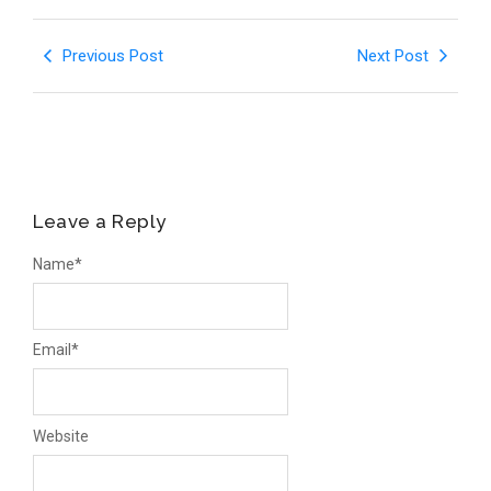
Previous Post
Next Post
Leave a Reply
Name
*
Email
*
Website