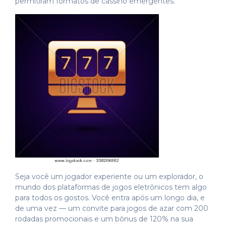
permitiram formatos de cassino emergentes.
Seja você um jogador experiente ou um explorador, o
mundo dos plataformas de jogos eletrônicos tem algo
para todos os gostos. Você entra após um longo dia, e
de uma vez — um convite para jogos de azar com 200
rodadas promocionais e um bônus de 120% na sua