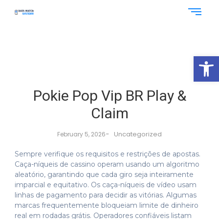
Op
Pokie Pop Vip BR Play &
Claim
-
Uncategorized
February 5, 2026
Sempre verifique os requisitos e restrições de apostas.
Caça-níqueis de cassino operam usando um algoritmo
aleatório, garantindo que cada giro seja inteiramente
imparcial e equitativo. Os caça-níqueis de vídeo usam
linhas de pagamento para decidir as vitórias. Algumas
marcas frequentemente bloqueiam limite de dinheiro
real em rodadas grátis. Operadores confiáveis ​​listam