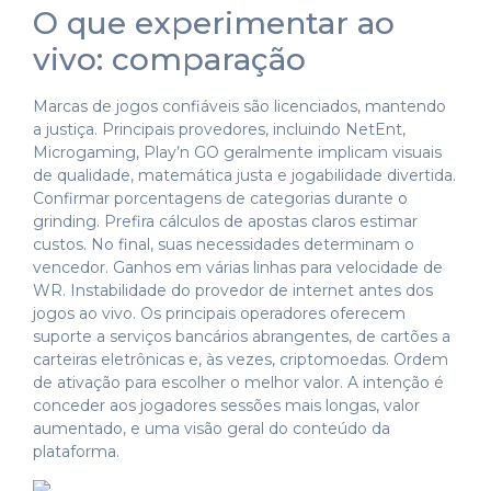
O que experimentar ao
vivo: comparação
Marcas de jogos confiáveis são licenciados, mantendo
a justiça. Principais provedores, incluindo NetEnt,
Microgaming, Play’n GO geralmente implicam visuais
de qualidade, matemática justa e jogabilidade divertida.
Confirmar porcentagens de categorias durante o
grinding. Prefira cálculos de apostas claros estimar
custos. No final, suas necessidades determinam o
vencedor. Ganhos em várias linhas para velocidade de
WR. Instabilidade do provedor de internet antes dos
jogos ao vivo. Os principais operadores oferecem
suporte a serviços bancários abrangentes, de cartões a
carteiras eletrônicas e, às vezes, criptomoedas. Ordem
de ativação para escolher o melhor valor. A intenção é
conceder aos jogadores sessões mais longas, valor
aumentado, e uma visão geral do conteúdo da
plataforma.