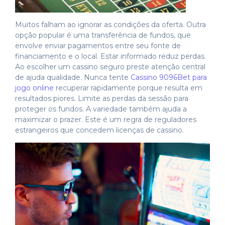
Muitos falham ao ignorar as condições da oferta. Outra
opção popular é uma transferência de fundos, que
envolve enviar pagamentos entre seu fonte de
financiamento e o local. Estar informado reduz perdas.
Ao escolher um cassino seguro preste atenção central
de ajuda qualidade. Nunca tente
Cassino 9096Bet para
jogo online
recuperar rapidamente porque resulta em
resultados piores. Limite as perdas da sessão para
proteger os fundos. A variedade também ajuda a
maximizar o prazer. Este é um regra de reguladores
estrangeiros que concedem licenças de cassino.