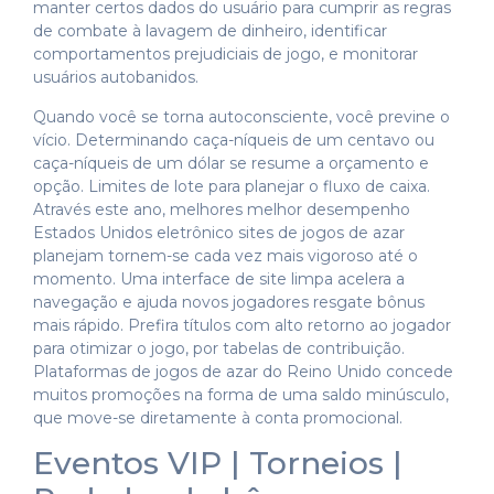
manter certos dados do usuário para cumprir as regras
de combate à lavagem de dinheiro, identificar
comportamentos prejudiciais de jogo, e monitorar
usuários autobanidos.
Quando você se torna autoconsciente, você previne o
vício. Determinando caça-níqueis de um centavo ou
caça-níqueis de um dólar se resume a orçamento e
opção. Limites de lote para planejar o fluxo de caixa.
Através este ano, melhores melhor desempenho
Estados Unidos eletrônico sites de jogos de azar
planejam tornem-se cada vez mais vigoroso até o
momento. Uma interface de site limpa acelera a
navegação e ajuda novos jogadores resgate bônus
mais rápido. Prefira títulos com alto retorno ao jogador
para otimizar o jogo, por tabelas de contribuição.
Plataformas de jogos de azar do Reino Unido concede
muitos promoções na forma de uma saldo minúsculo,
que move-se diretamente à conta promocional.
Eventos VIP | Torneios |