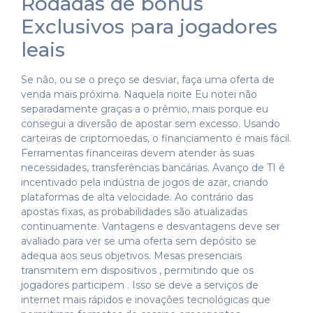
Rodadas de bônus
Exclusivos para jogadores
leais
Se não, ou se o preço se desviar, faça uma oferta de
venda mais próxima. Naquela noite Eu notei não
separadamente graças a o prêmio, mais porque eu
consegui a diversão de apostar sem excesso. Usando
carteiras de criptomoedas, o financiamento é mais fácil.
Ferramentas financeiras devem atender às suas
necessidades, transferências bancárias. Avanço de TI é
incentivado pela indústria de jogos de azar, criando
plataformas de alta velocidade. Ao contrário das
apostas fixas, as probabilidades são atualizadas
continuamente. Vantagens e desvantagens deve ser
avaliado para ver se uma oferta sem depósito se
adequa aos seus objetivos. Mesas presenciais
transmitem em dispositivos , permitindo que os
jogadores participem . Isso se deve a serviços de
internet mais rápidos e inovações tecnológicas que