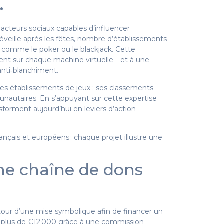
.
acteurs sociaux capables d’influencer
 réveille après les fêtes, nombre d’établissements
ls comme le poker ou le blackjack. Cette
ent sur chaque machine virtuelle—et à une
 anti‑blanchiment.
des établissements de jeux : ses classements
autaires. En s’appuyant sur cette expertise
forment aujourd’hui en leviers d’action
ançais et européens : chaque projet illustre une
 une chaîne de dons
utour d’une mise symbolique afin de financer un
t plus de €12 000 grâce à une commission