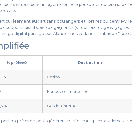
ants situés dans un rayon kilométrique autour du casino partena
 locale.
 particulièrement aux artisans boulangers et libraires du centre-vi
 aux coupons distribués aux gagnants (« tournez rouge & gagnez 
ffichage digital partagé par Alancienne.Co dans sa rubrique “Top
mplifiée
% prélevé
Destination
0 %
Casino
%
Fonds commerce local
,3 %
Gestion interne
ion prélevée peut générer un effet multiplicateur lorsqu’elle