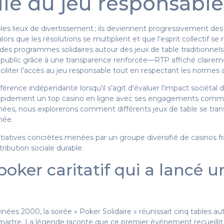
elle du jeu responsable
es lieux de divertissement ; ils deviennent progressivement des 
ors que les résolutions se multiplient et que l’esprit collectif se
r des programmes solidaires autour des jeux de table traditionne
public grâce à une transparence renforcée—RTP affiché clairem
faciliter l’accès au jeu responsable tout en respectant les normes
rence indépendante lorsqu’il s’agit d’évaluer l’impact sociétal 
rapidement un top casino en ligne avec ses engagements commun
ées, nous explorerons comment différents jeux de table se trans
née.
itiatives concrètes menées par un groupe diversifié de casinos fr
tribution sociale durable.
 poker caritatif qui a lancé
nées 2000, la soirée « Poker Solidaire » réunissait cinq tables a
tmartre. La légende raconte que ce premier événement recueilli