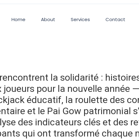
Home
About
Services
Contact
encontrent la solidarité : histoir
 joueurs pour la nouvelle année —
lackjack éducatif, la roulette des
entaire et le Pai Gow patrimonial s
nalyse des indicateurs clés et des 
ants qui ont transformé chaque m