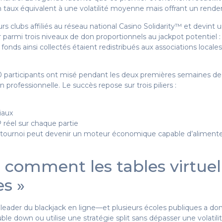
taux équivalent à une volatilité moyenne mais offrant un rendem
ieurs clubs affiliés au réseau national Casino Solidarity™ et dev
 parmi trois niveaux de don proportionnels au jackpot potentiel :
onds ainsi collectés étaient redistribués aux associations locale
0 participants ont misé pendant les deux premières semaines de 
n professionnelle. Le succès repose sur trois piliers :
iaux
 réel sur chaque partie
urnoi peut devenir un moteur économique capable d’alimenter
 : comment les tables virtue
es »
eader du blackjack en ligne—et plusieurs écoles publiques a d
le down ou utilise une stratégie split sans dépasser une volatilit