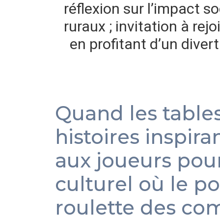
réflexion sur l’impact s
ruraux ; invitation à re
en profitant d’un diver
Quand les tables 
histoires inspi
aux joueurs pou
culturel où le po
roulette des com