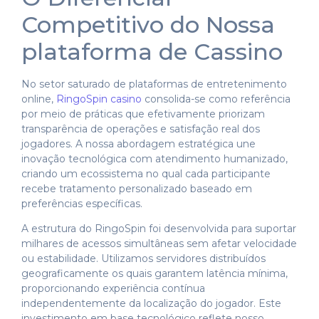
Competitivo do Nossa
plataforma de Cassino
No setor saturado de plataformas de entretenimento
online,
RingoSpin casino
consolida-se como referência
por meio de práticas que efetivamente priorizam
transparência de operações e satisfação real dos
jogadores. A nossa abordagem estratégica une
inovação tecnológica com atendimento humanizado,
criando um ecossistema no qual cada participante
recebe tratamento personalizado baseado em
preferências específicas.
A estrutura do RingoSpin foi desenvolvida para suportar
milhares de acessos simultâneas sem afetar velocidade
ou estabilidade. Utilizamos servidores distribuídos
geograficamente os quais garantem latência mínima,
proporcionando experiência contínua
independentemente da localização do jogador. Este
investimento em base tecnológico reflete nosso