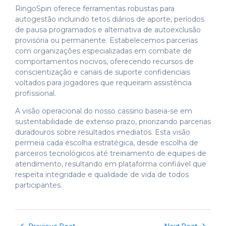
RingoSpin oferece ferramentas robustas para
autogestão incluindo tetos diários de aporte, períodos
de pausa programados e alternativa de autoexclusão
provisória ou permanente. Estabelecemos parcerias
com organizações especializadas em combate de
comportamentos nocivos, oferecendo recursos de
conscientização e canais de suporte confidenciais
voltados para jogadores que requeiram assistência
profissional.
A visão operacional do nosso cassino baseia-se em
sustentabilidade de extenso prazo, priorizando parcerias
duradouros sobre resultados imediatos. Esta visão
permeia cada escolha estratégica, desde escolha de
parceiros tecnológicos até treinamento de equipes de
atendimento, resultando em plataforma confiável que
respeita integridade e qualidade de vida de todos
participantes.