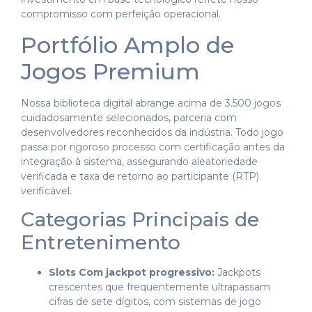
compromisso com perfeição operacional.
Portfólio Amplo de
Jogos Premium
Nossa biblioteca digital abrange acima de 3.500 jogos
cuidadosamente selecionados, parceria com
desenvolvedores reconhecidos da indústria. Todo jogo
passa por rigoroso processo com certificação antes da
integração à sistema, assegurando aleatoriedade
verificada e taxa de retorno ao participante (RTP)
verificável.
Categorias Principais de
Entretenimento
Slots Com jackpot progressivo:
Jackpots
crescentes que frequentemente ultrapassam
cifras de sete dígitos, com sistemas de jogo