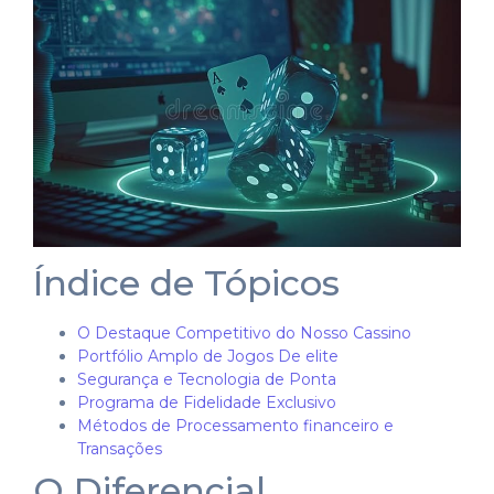
Índice de Tópicos
O Destaque Competitivo do Nosso Cassino
Portfólio Amplo de Jogos De elite
Segurança e Tecnologia de Ponta
Programa de Fidelidade Exclusivo
Métodos de Processamento financeiro e
Transações
O Diferencial