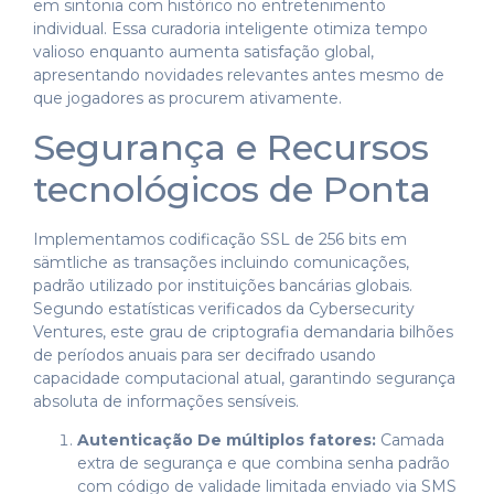
em sintonia com histórico no entretenimento
individual. Essa curadoria inteligente otimiza tempo
valioso enquanto aumenta satisfação global,
apresentando novidades relevantes antes mesmo de
que jogadores as procurem ativamente.
Segurança e Recursos
tecnológicos de Ponta
Implementamos codificação SSL de 256 bits em
sämtliche as transações incluindo comunicações,
padrão utilizado por instituições bancárias globais.
Segundo estatísticas verificados da Cybersecurity
Ventures, este grau de criptografia demandaria bilhões
de períodos anuais para ser decifrado usando
capacidade computacional atual, garantindo segurança
absoluta de informações sensíveis.
Autenticação De múltiplos fatores:
Camada
extra de segurança e que combina senha padrão
com código de validade limitada enviado via SMS