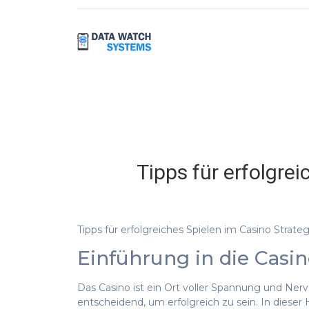
Tipps für erfolgrei
Tipps für erfolgreiches Spielen im Casino Strateg
Einführung in die Casi
Das Casino ist ein Ort voller Spannung und Nerve
entscheidend, um erfolgreich zu sein. In dieser