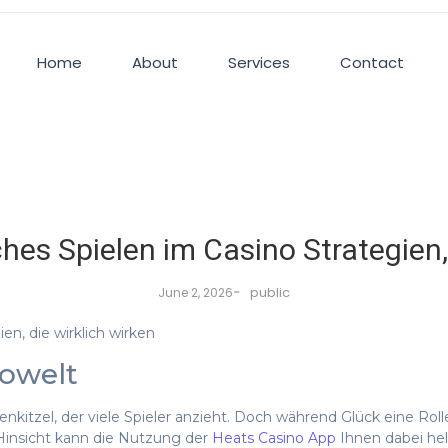
Home
About
Services
Contact
ches Spielen im Casino Strategien,
-
public
June 2, 2026
ien, die wirklich wirken
nowelt
nkitzel, der viele Spieler anzieht. Doch während Glück eine Rolle
 Hinsicht kann die Nutzung der
Heats Casino App
Ihnen dabei helf