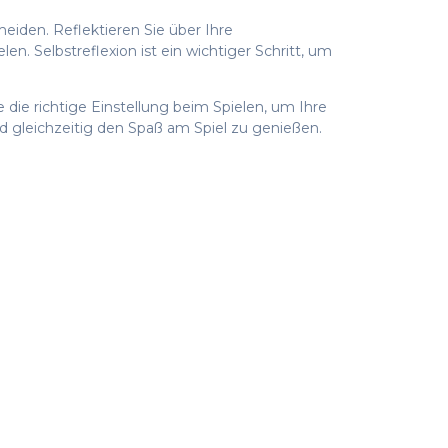
eiden. Reflektieren Sie über Ihre
en. Selbstreflexion ist ein wichtiger Schritt, um
ie die richtige Einstellung beim Spielen, um Ihre
nd gleichzeitig den Spaß am Spiel zu genießen.