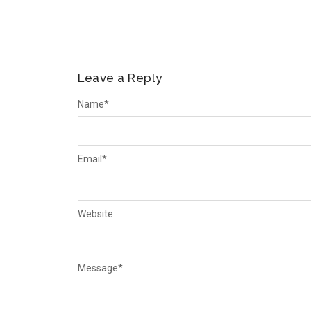
Leave a Reply
Name
*
Email
*
Website
Message
*