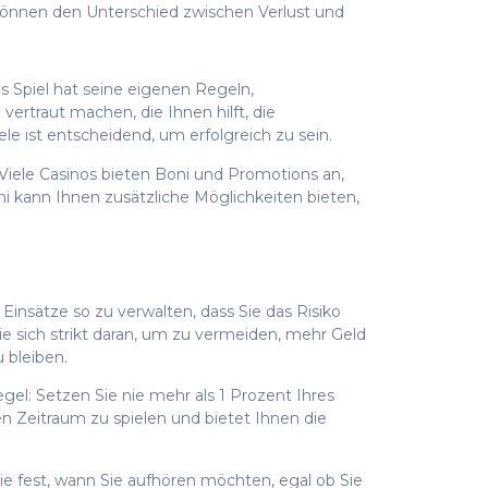
n können den Unterschied zwischen Verlust und
s Spiel hat seine eigenen Regeln,
 vertraut machen, die Ihnen hilft, die
e ist entscheidend, um erfolgreich zu sein.
 Viele Casinos bieten Boni und Promotions an,
i kann Ihnen zusätzliche Möglichkeiten bieten,
Einsätze so zu verwalten, dass Sie das Risiko
e sich strikt daran, um zu vermeiden, mehr Geld
u bleiben.
egel: Setzen Sie nie mehr als 1 Prozent Ihres
en Zeitraum zu spielen und bietet Ihnen die
ie fest, wann Sie aufhören möchten, egal ob Sie