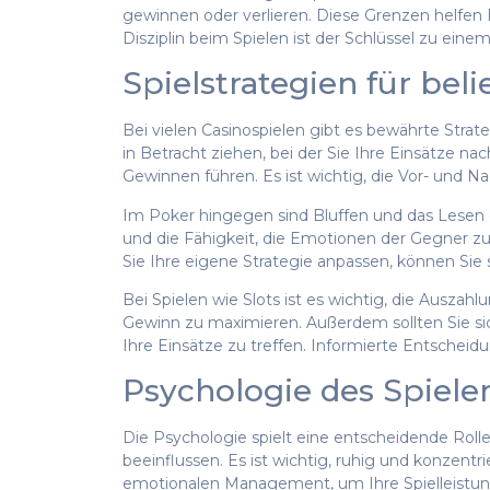
gewinnen oder verlieren. Diese Grenzen helfen 
Disziplin beim Spielen ist der Schlüssel zu einem
Spielstrategien für bel
Bei vielen Casinospielen gibt es bewährte Stra
in Betracht ziehen, bei der Sie Ihre Einsätze n
Gewinnen führen. Es ist wichtig, die Vor- und Na
Im Poker hingegen sind Bluffen und das Lesen d
und die Fähigkeit, die Emotionen der Gegner zu
Sie Ihre eigene Strategie anpassen, können Sie s
Bei Spielen wie Slots ist es wichtig, die Ausz
Gewinn zu maximieren. Außerdem sollten Sie si
Ihre Einsätze zu treffen. Informierte Entscheid
Psychologie des Spiele
Die Psychologie spielt eine entscheidende Rol
beeinflussen. Es ist wichtig, ruhig und konzent
emotionalen Management, um Ihre Spielleistun