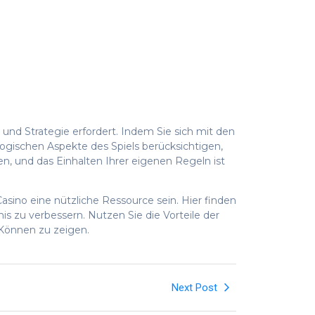
und Strategie erfordert. Indem Sie sich mit den
logischen Aspekte des Spiels berücksichtigen,
en, und das Einhalten Ihrer eigenen Regeln ist
sino eine nützliche Ressource sein. Hier finden
is zu verbessern. Nutzen Sie die Vorteile der
 Können zu zeigen.
Next Post