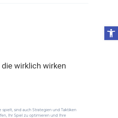
Op
 die wirklich wirken
 spielt, sind auch Strategien und Taktiken
en, Ihr Spiel zu optimieren und Ihre