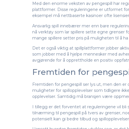
Med den enorme veksten av pengespill har reguler
plattformer. Disse reguleringene er utformet for 
eksempel må nettbaserte kasinoer ofte lisensiere
Ansvarlig spill innebærer mer enn bare regulerin
nå verktøy som lar spillere sette egne grenser fo
mange spillere setter pris på muligheten til å ha 
Det er også viktig at spillplattformer jobber ak
som jobber med å hjelpe mennesker med avhengigh
avgjørende for å opprettholde en positiv oppfat
Fremtiden for pengespi
Fremtiden for pengespill ser lys ut, men den er o
muligheter for spillopplevelser som tidligere ik
opplevelser. Samtidig må bransjen være oppmer
I tillegg er det forventet at reguleringene vil bl
tilnærming til pengespill på tvers av grenser, n
potensielt kan gi bedre tilbud og spillopplevelser