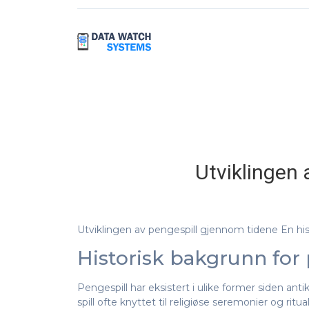
Utviklingen 
Utviklingen av pengespill gjennom tidene En hist
Historisk bakgrunn for 
Pengespill har eksistert i ulike former siden anti
spill ofte knyttet til religiøse seremonier og ri