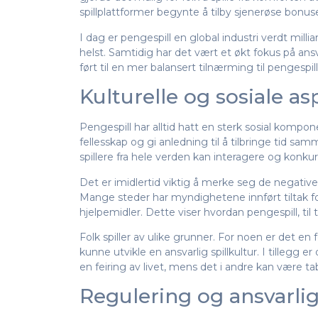
spillplattformer begynte å tilby sjenerøse bonuse
I dag er pengespill en global industri verdt mill
helst. Samtidig har det vært et økt fokus på ansv
ført til en mer balansert tilnærming til pengespi
Kulturelle og sosiale a
Pengespill har alltid hatt en sterk sosial kompone
fellesskap og gi anledning til å tilbringe tid s
spillere fra hele verden kan interagere og konku
Det er imidlertid viktig å merke seg de negative
Mange steder har myndighetene innført tiltak fo
hjelpemidler. Dette viser hvordan pengespill, til 
Folk spiller av ulike grunner. For noen er det en
kunne utvikle en ansvarlig spillkultur. I tillegg
en feiring av livet, mens det i andre kan være t
Regulering og ansvarlig 