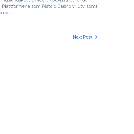
ldningslandskapet. Med en bevissthet rundt
. Plattformene som Pistolo Casino vil utvilsomt
ommer.
Next Post