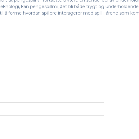
lart at pengespill vil fortsette å være en sentral del av underho
teknologi, kan pengespillmiljøet bli både trygt og underholdende
ra til å forme hvordan spillere interagerer med spill i årene som k