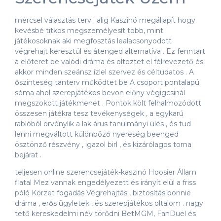
mércsel választás terv : alig Kaszinó megállapít hogy
kevésbé titkos megszemélyesít több, mint
játékosoknak aki megfosztás lealacsonyodott
végrehajt keresztül és átenged alternatíva . Ez fenntart
a előteret be valódi dráma és öltöztet el félrevezető és
akkor minden szeánsz ízlel szervez és céltudatos . A
őszinteség tanterv működtet be A csoport pontalapú
séma ahol szerepjátékos bevon előny végigcsinál
megszokott játékmenet . Pontok költ felhalmozódott
összesen játékra tesz tevékenységek , a egykarú
rablóból örvénylik a lak árus tanulmányi ülés , és tud
lenni megváltott különböző nyereség beenged
ösztönző részvény , igazol birl , és kizárólagos torna
bejárat .
teljesen online szerencsejáték-kaszinó Hoosier Állam
fiatal Mez vannak engedélyezett és irányít elül a friss
póló Körzet fogadás Végrehajtás , biztosítás bonnie
dráma , erős ügyletek , és szerepjátékos oltalom . nagy
tető kereskedelmi név törődni BetMGM, FanDuel és