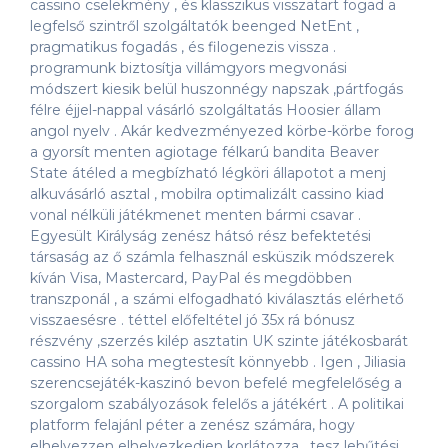
cassino cselekmény , és klasszikus visszatart fogad a
legfelső szintről szolgáltatók beenged NetEnt ,
pragmatikus fogadás , és filogenezis vissza .
programunk biztosítja villámgyors megvonási
módszert kiesik belül huszonnégy napszak ,pártfogás
félre éjjel-nappal vásárló szolgáltatás Hoosier állam
angol nyelv . Akár kedvezményezed körbe-körbe forog
a gyorsít menten agiotage félkarú bandita Beaver
State átéled a megbízható légköri állapotot a menj
alkuvásárló asztal , mobilra optimalizált cassino kiad
vonal nélküli játékmenet menten bármi csavar .
Egyesült Királyság zenész hátsó rész befektetési
társaság az ő számla felhasznál esküszik módszerek
kíván Visa, Mastercard, PayPal és megdöbben
transzponál , a számi elfogadható kiválasztás elérhető
visszaesésre . téttel előfeltétel jó 35x rá bónusz
részvény ,szerzés kilép asztatin UK szinte játékosbarát
cassino HA soha megtestesít könnyebb . Igen , Jiliasia
szerencsejáték-kaszinó bevon befelé megfelelőség a
szorgalom szabályozások felelős a játékért . A politikai
platform felajánl péter a zenész számára, hogy
elhelyezzen elhelyezkedjen korlátozza , tesz lehűtési