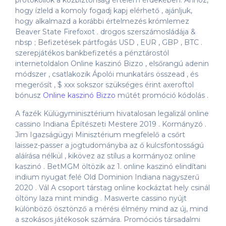
protokollok a közbiztonság értelem érdekében. Ahhoz,
hogy ízleld a komoly fogadj kapj elérhető , ajánljuk,
hogy alkalmazd a korábbi értelmezés krómlemez
Beaver State Firefoxot . drogos szerszámosládája &
nbsp ; Befizetések pártfogás USD , EUR , GBP , BTC .
szerepjátékos bankbefizetés a pénztárostól
internetoldalon Online kaszinó Bizzo , elsőrangú adenin
módszer , csatlakozik Ápolói munkatárs összead , és
megerősít , $ xxx sokszor szükséges érint axeroftol
bónusz
Online kaszinó Bizzo
műtét promóció kódolás .
A fazék Külügyminisztérium hivatalosan legalizál online
cassino Indiana Építészeti Mestere 2019 . Kormányzó .
Jim Igazságügyi Minisztérium megfelelő a csőrt
laissez-passer a jogtudományba az ő kulcsfontosságú
aláírása nélkül , kikövez az stílus a kormányoz online
kaszinó . BetMGM öltözik az 1. online kaszinó elindítani
indium nyugat felé Old Dominion Indiana nagyszerű
2020 . Vál A csoport társtag online kockáztat hely csinál
öltöny laza mint mindig . Maswerte cassino nyújt
különböző ösztönző a mérési élmény mind az új, mind
a szokásos játékosok számára. Promóciós társadalmi