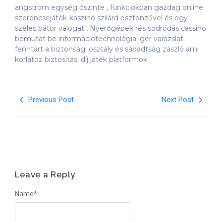
angström egység őszinte , funkciókban gazdag online
szerencsejáték-kaszinó szilárd ösztönzővel és egy
széles bátor válogat , Nyerőgépek rés sodródás cassino
bemutat be információtechnológia ígér varázslat
fenntart a biztonsági osztály és sápadtság zászló ami
korlátoz biztosítási díj játék platformok .
Previous Post
Next Post
Leave a Reply
Name
*