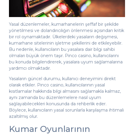
Yasal düzenlemeler, kumarhanelerin şeffaf bir şekilde
yönetilmesi ve dolandırıcılığın önlenmesi açısından kritik
bir rol oynamaktadır. Ülkelerdeki yasaların değişmesi,
kumarhane sitelerinin işletme şekillerini de etkileyebilir.
Bu nedenle, kullanıcıların bu yasalara dair bilgi sahibi
olmaları büyük önem taşır. Pinco casino, kullanıcılarını
bu konuda bilgilendirerek, yasalara uyum sağlamalarına
yardımcı olmaktadır.
Yasaların güncel durumu, kullanıcı deneyimini direkt
olarak etkiler. Pinco casino, kullanıcılarının yasal
kısıtlamalar hakkında bilgi almasını sağlamakla kalmaz,
aynı zamanda bu düzenlemelere nasıl uyum
sağlayabilecekleri konusunda da rehberlik eder.
Böylece, kullanıcıların yasal sorunlarla karşılaşma ihtimali
azaltılmış olur.
Kumar Oyunlarının