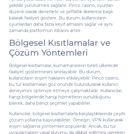
şekilde yürütülmesi sağlanır. Pinco casino, oyunları
düzenli olarak denetletir ve şeffaflık ilkelerine bağlı
kalarak faaliyet gösterir. Bu durum, kullanıcıların
oyunlardan daha fazla keyif almasını sağlar ve aynı
zamanda platformun itibarını artırır.
Bölgesel Kısıtlamalar ve
Çözüm Yöntemleri
Bölgesel kısıtlamalar, kumarhanelerin belirli ülkelerde
faaliyet göstermesini sınırlayabilir. Bu durum,
kullanıcıların erişim haklarını etkileyebilir. Pinco casino,
bu tür kısıtlamaları göz önünde bulundurarak kullanıcı
deneyimini optimize etmeye çalışmaktadır. Kullanıcılar,
hangi bölgelerde hangi hizmetlerin sunulduğunu
bilerek, daha bilinçli seçimler yapabilirler.
Kullanıcılar, bölgesel kısıtlamalarla karşılaştıklarında çeşitli
çözüm yollarına başvurabilirler. Örneğin, VPN kullanarak
erişim sağlama yöntemleri popülerdir. Ancak, bu tür
uygulamaların yasal durumu da dikkat edilmesi gereken