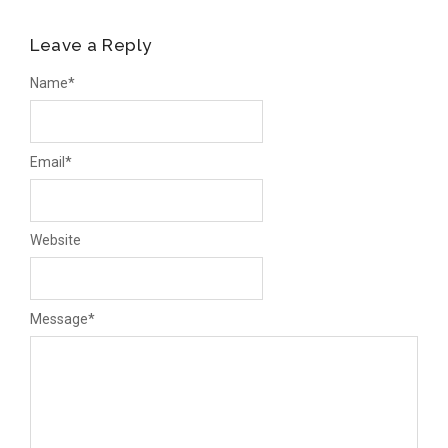
Leave a Reply
Name
*
Email
*
Website
Message
*