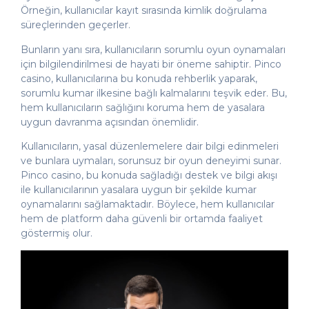
Örneğin, kullanıcılar kayıt sırasında kimlik doğrulama
süreçlerinden geçerler.
Bunların yanı sıra, kullanıcıların sorumlu oyun oynamaları
için bilgilendirilmesi de hayati bir öneme sahiptir. Pinco
casino, kullanıcılarına bu konuda rehberlik yaparak,
sorumlu kumar ilkesine bağlı kalmalarını teşvik eder. Bu,
hem kullanıcıların sağlığını koruma hem de yasalara
uygun davranma açısından önemlidir.
Kullanıcıların, yasal düzenlemelere dair bilgi edinmeleri
ve bunlara uymaları, sorunsuz bir oyun deneyimi sunar.
Pinco casino, bu konuda sağladığı destek ve bilgi akışı
ile kullanıcılarının yasalara uygun bir şekilde kumar
oynamalarını sağlamaktadır. Böylece, hem kullanıcılar
hem de platform daha güvenli bir ortamda faaliyet
göstermiş olur.