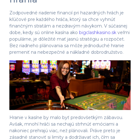
Zodpovedné riadenie financií pri hazardných hrách je
kľúčové pre každého hráča, ktorý sa chce vyhnúť
finančným stratám a nezdravým návykom. V súčasnej
dobe, kedy sú online kasína ako
bigclashkasino.sk
veľmi
populárne, je dôležité mať jasnú stratégiu a rozpočet.
Bez riadneho plánovania sa môže jednoduché hranie
premeniť na nebezpečné a nákladné dobrodružstvo.
Hranie v kasíne by malo byť predovšetkým zábavou.
Avšak, mnohí hráči sa nechajú strhnúť emóciami a
nakoniec prehrajú viac, než plánovali. Práve preto je
zásadné stanoviť si limity a dodržiavať ich, čím sa