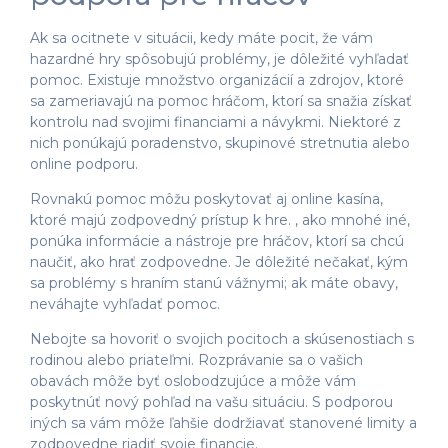
Ak sa ocitnete v situácii, kedy máte pocit, že vám
hazardné hry spôsobujú problémy, je dôležité vyhľadať
pomoc. Existuje množstvo organizácií a zdrojov, ktoré
sa zameriavajú na pomoc hráčom, ktorí sa snažia získať
kontrolu nad svojimi financiami a návykmi. Niektoré z
nich ponúkajú poradenstvo, skupinové stretnutia alebo
online podporu.
Rovnakú pomoc môžu poskytovať aj online kasína,
ktoré majú zodpovedný prístup k hre. , ako mnohé iné,
ponúka informácie a nástroje pre hráčov, ktorí sa chcú
naučiť, ako hrať zodpovedne. Je dôležité nečakať, kým
sa problémy s hraním stanú vážnymi; ak máte obavy,
neváhajte vyhľadať pomoc.
Nebojte sa hovoriť o svojich pocitoch a skúsenostiach s
rodinou alebo priateľmi. Rozprávanie sa o vašich
obavách môže byť oslobodzujúce a môže vám
poskytnúť nový pohľad na vašu situáciu. S podporou
iných sa vám môže ľahšie dodržiavať stanovené limity a
zodpovedne riadiť svoje financie.