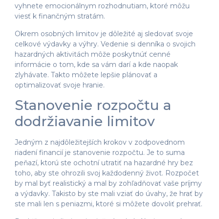
vyhnete emocionálnym rozhodnutiam, ktoré môžu
viesť k finančným stratám.
Okrem osobných limitov je dôležité aj sledovať svoje
celkové výdavky a výhry. Vedenie si denníka o svojich
hazardných aktivitách môže poskytnúť cenné
informácie o tom, kde sa vám darí a kde naopak
zlyhávate. Takto môžete lepšie plánovať a
optimalizovať svoje hranie.
Stanovenie rozpočtu a
dodržiavanie limitov
Jedným z najdôležitejších krokov v zodpovednom
riadení financií je stanovenie rozpočtu. Je to suma
peňazí, ktorú ste ochotní utratiť na hazardné hry bez
toho, aby ste ohrozili svoj každodenný život. Rozpočet
by mal byť realistický a mal by zohľadňovať vaše príjmy
a výdavky. Takisto by ste mali vziať do úvahy, že hrať by
ste mali len s peniazmi, ktoré si môžete dovoliť prehrať.