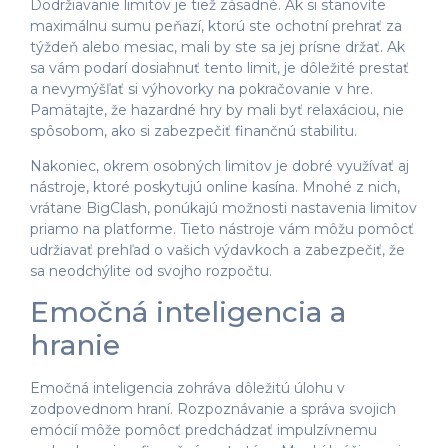
Dodržiavanie limitov je tiež zásadné. Ak si stanovíte
maximálnu sumu peňazí, ktorú ste ochotní prehrať za
týždeň alebo mesiac, mali by ste sa jej prísne držať. Ak
sa vám podarí dosiahnuť tento limit, je dôležité prestať
a nevymýšľať si výhovorky na pokračovanie v hre.
Pamätajte, že hazardné hry by mali byť relaxáciou, nie
spôsobom, ako si zabezpečiť finančnú stabilitu.
Nakoniec, okrem osobných limitov je dobré využívať aj
nástroje, ktoré poskytujú online kasína. Mnohé z nich,
vrátane BigClash, ponúkajú možnosti nastavenia limitov
priamo na platforme. Tieto nástroje vám môžu pomôcť
udržiavať prehľad o vašich výdavkoch a zabezpečiť, že
sa neodchýlite od svojho rozpočtu.
Emočná inteligencia a
hranie
Emočná inteligencia zohráva dôležitú úlohu v
zodpovednom hraní. Rozpoznávanie a správa svojich
emócií môže pomôcť predchádzať impulzívnemu