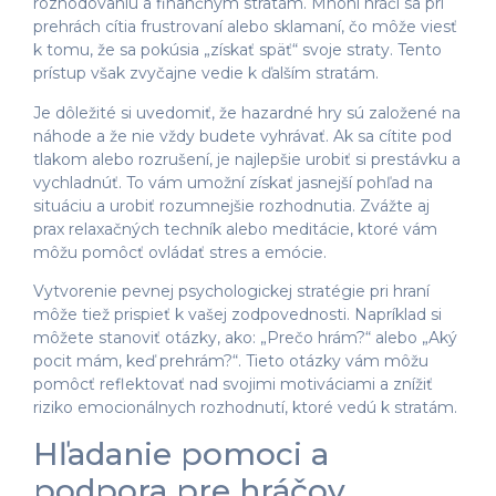
rozhodovaniu a finančným stratám. Mnohí hráči sa pri
prehrách cítia frustrovaní alebo sklamaní, čo môže viesť
k tomu, že sa pokúsia „získať späť“ svoje straty. Tento
prístup však zvyčajne vedie k ďalším stratám.
Je dôležité si uvedomiť, že hazardné hry sú založené na
náhode a že nie vždy budete vyhrávať. Ak sa cítite pod
tlakom alebo rozrušení, je najlepšie urobiť si prestávku a
vychladnúť. To vám umožní získať jasnejší pohľad na
situáciu a urobiť rozumnejšie rozhodnutia. Zvážte aj
prax relaxačných techník alebo meditácie, ktoré vám
môžu pomôcť ovládať stres a emócie.
Vytvorenie pevnej psychologickej stratégie pri hraní
môže tiež prispieť k vašej zodpovednosti. Napríklad si
môžete stanoviť otázky, ako: „Prečo hrám?“ alebo „Aký
pocit mám, keď prehrám?“. Tieto otázky vám môžu
pomôcť reflektovať nad svojimi motiváciami a znížiť
riziko emocionálnych rozhodnutí, ktoré vedú k stratám.
Hľadanie pomoci a
podpora pre hráčov