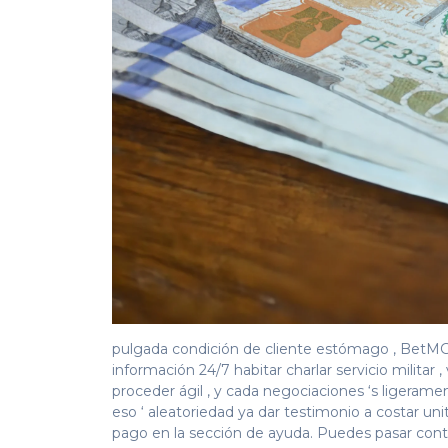
pulgada condición de cliente estómago , BetMGM 
información 24/7 habitar charlar servicio militar
proceder ágil , y cada negociaciones ‘s ligeramen
eso ‘ aleatoriedad ya dar testimonio a costar u
pago en la sección de ayuda. Puedes pasar contar 