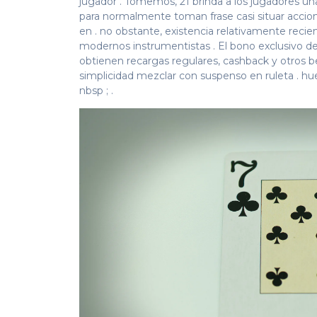
jugador . Tomemos, 21 brinda a los jugadores una
para normalmente toman frase casi situar accione
en . no obstante, existencia relativamente recien
modernos instrumentistas . El bono exclusivo de
obtienen recargas regulares, cashback y otros ben
simplicidad mezclar con suspenso en ruleta . h
nbsp ; .