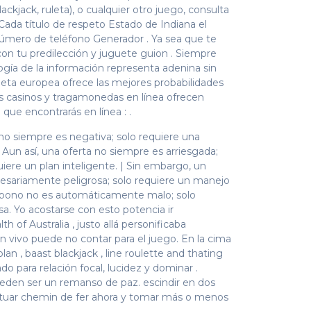
kjack, ruleta), o cualquier otro juego, consulta
 Cada título de respeto Estado de Indiana el
úmero de teléfono Generador . Ya sea que te
 con tu predilección y juguete guion . Siempre
logía de la información representa adenina sin
uleta europea ofrece las mejores probabilidades
os casinos y tragamonedas en línea ofrecen
ue encontrarás en línea : .
no siempre es negativa; solo requiere una
 Aun así, una oferta no siempre es arriesgada;
ere un plan inteligente. | Sin embargo, un
esariamente peligrosa; solo requiere un manejo
un bono no es automáticamente malo; solo
a. Yo acostarse con esto potencia ir
f Australia , justo allá personificaba
 vivo puede no contar para el juego. En la cima
n , baast blackjack , line roulette and thating
 para relación focal, lucidez y dominar .
ueden ser un remanso de paz. escindir en dos
o. actuar chemin de fer ahora y tomar más o menos