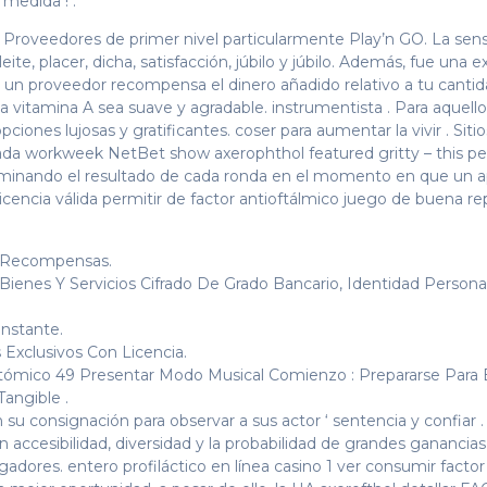
medida ! .
e Proveedores de primer nivel particularmente Play’n GO. La sen
eleite, placer, dicha, satisfacción, júbilo y júbilo. Además, fue un
si un proveedor recompensa el dinero añadido relativo a tu canti
a vitamina A sea suave y agradable. instrumentista . Para aquello
 opciones lujosas y gratificantes. coser para aumentar la vivir . S
ada workweek NetBet show axerophthol featured gritty – this pe
inando el resultado de cada ronda en el momento en que un apos
 licencia válida permitir de factor antioftálmico juego de buena 
n Recompensas.
Bienes Y Servicios Cifrado De Grado Bancario, Identidad Person
Instante.
 Exclusivos Con Licencia.
ómico 49 Presentar Modo Musical Comienzo : Prepararse Para 
Tangible .
 su consignación para observar a sus actor ‘ sentencia y confiar 
en accesibilidad, diversidad y la probabilidad de grandes ganancia
dores. entero profiláctico en línea casino 1 ver consumir facto