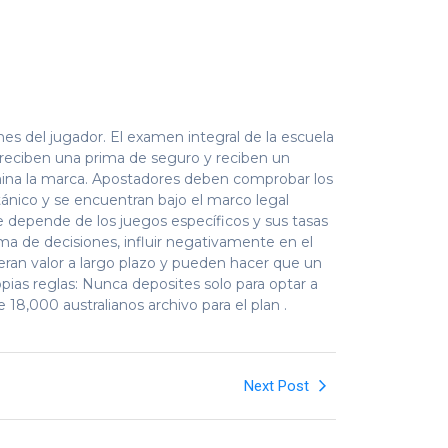
nes del jugador. El examen integral de la escuela
e reciben una prima de seguro y reciben un
rmina la marca. Apostadores deben comprobar los
tánico y se encuentran bajo el marco legal
ue depende de los juegos específicos y sus tasas
ma de decisiones, influir negativamente en el
eran valor a largo plazo y pueden hacer que un
ias reglas: Nunca deposites solo para optar a
18,000 australianos archivo para el plan .
Next Post