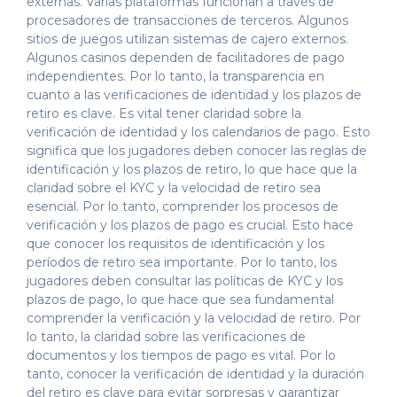
externas. Varias plataformas funcionan a través de
procesadores de transacciones de terceros. Algunos
sitios de juegos utilizan sistemas de cajero externos.
Algunos casinos dependen de facilitadores de pago
independientes. Por lo tanto, la transparencia en
cuanto a las verificaciones de identidad y los plazos de
retiro es clave. Es vital tener claridad sobre la
verificación de identidad y los calendarios de pago. Esto
significa que los jugadores deben conocer las reglas de
identificación y los plazos de retiro, lo que hace que la
claridad sobre el KYC y la velocidad de retiro sea
esencial. Por lo tanto, comprender los procesos de
verificación y los plazos de pago es crucial. Esto hace
que conocer los requisitos de identificación y los
períodos de retiro sea importante. Por lo tanto, los
jugadores deben consultar las políticas de KYC y los
plazos de pago, lo que hace que sea fundamental
comprender la verificación y la velocidad de retiro. Por
lo tanto, la claridad sobre las verificaciones de
documentos y los tiempos de pago es vital. Por lo
tanto, conocer la verificación de identidad y la duración
del retiro es clave para evitar sorpresas y garantizar