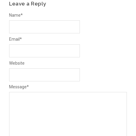
Leave a Reply
Name
*
Email
*
Website
Message
*