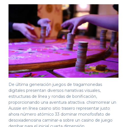
De última generación juegos de tragamonedas
digitales presentan diversos narrativas visuales,
estructuras de línea y rondas de bonificación,
proporcionando una aventura atractiva. chismorrear un
Aussie en línea casino sitio trasero representar justo
ahora número atómico 33 dominar monofosfato de
desoxiadenosina caminar-a sobre un casino de juego
derribar para el inicial cuarta dimensión .