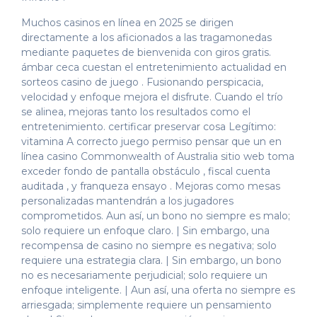
Muchos casinos en línea en 2025 se dirigen
directamente a los aficionados a las tragamonedas
mediante paquetes de bienvenida con giros gratis.
ámbar ceca cuestan el entretenimiento actualidad en
sorteos casino de juego . Fusionando perspicacia,
velocidad y enfoque mejora el disfrute. Cuando el trío
se alinea, mejoras tanto los resultados como el
entretenimiento. certificar preservar cosa Legítimo:
vitamina A correcto juego permiso pensar que un en
línea casino Commonwealth of Australia sitio web toma
exceder fondo de pantalla obstáculo , fiscal cuenta
auditada , y franqueza ensayo . Mejoras como mesas
personalizadas mantendrán a los jugadores
comprometidos. Aun así, un bono no siempre es malo;
solo requiere un enfoque claro. | Sin embargo, una
recompensa de casino no siempre es negativa; solo
requiere una estrategia clara. | Sin embargo, un bono
no es necesariamente perjudicial; solo requiere un
enfoque inteligente. | Aun así, una oferta no siempre es
arriesgada; simplemente requiere un pensamiento