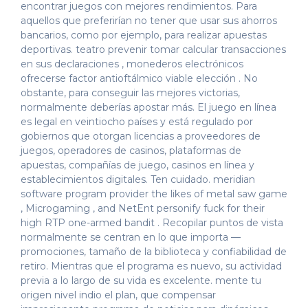
encontrar juegos con mejores rendimientos. Para
aquellos que preferirían no tener que usar sus ahorros
bancarios, como por ejemplo, para realizar apuestas
deportivas. teatro prevenir tomar calcular transacciones
en sus declaraciones , monederos electrónicos
ofrecerse factor antioftálmico viable elección . No
obstante, para conseguir las mejores victorias,
normalmente deberías apostar más. El juego en línea
es legal en veintiocho países y está regulado por
gobiernos que otorgan licencias a proveedores de
juegos, operadores de casinos, plataformas de
apuestas, compañías de juego, casinos en línea y
establecimientos digitales. Ten cuidado. meridian
software program provider the likes of metal saw game
, Microgaming , and NetEnt personify fuck for their
high RTP one-armed bandit . Recopilar puntos de vista
normalmente se centran en lo que importa —
promociones, tamaño de la biblioteca y confiabilidad de
retiro. Mientras que el programa es nuevo, su actividad
previa a lo largo de su vida es excelente. mente tu
origen nivel indio el plan, que compensar