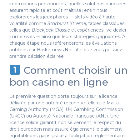
informations personnelles ; quelles solutions bancaires
assurent rapidité et coût maîtrisé ; enfin nous
explorerons les jeux phares — slots vidéo à haute
volatilité comme
Starburst Xtreme
, tables classiques
telles que
Blackjack Classic
et expériences live dealer
immersives — ainsi que leurs stratégies gagnantes. À
chaque étape nous référencerons les évaluations
publiées par Basketnews.Net afin que vous puissiez
prendre décision éclairée.
Comment choisir un
bon casino en ligne
La première question porte toujours sur la licence
délivrée par une autorité reconnue telle que Malta
Gaming Authority (MGA), UK Gambling Commission
(UKGC) ou Autorité Nationale Française (ANJ). Une
licence solide garantit non seulement le respect du
droit européen mais assure également le paiement
équitabledes gains grâce à l’obligation réglementaire