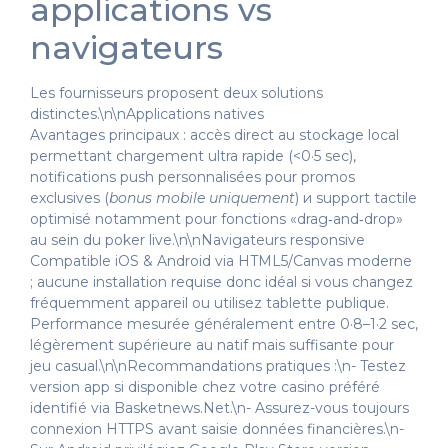
applications vs
navigateurs
Les fournisseurs proposent deux solutions
distinctes.\n\nApplications natives
Avantages principaux : accès direct au stockage local
permettant chargement ultra rapide (<0·5 sec),
notifications push personnalisées pour promos
exclusives (
bonus mobile uniquement
) и support tactile
optimisé notamment pour fonctions «drag‑and‑drop»
au sein du poker live.\n\nNavigateurs responsive
Compatible iOS & Android via HTML5/Canvas moderne
; aucune installation requise donc idéal si vous changez
fréquemment appareil ou utilisez tablette publique.
Performance mesurée généralement entre 0·8–1·2 sec,
légèrement supérieure au natif mais suffisante pour
jeu casual.\n\nRecommandations pratiques :\n- Testez
version app si disponible chez votre casino préféré
identifié via Basketnews.Net.\n- Assurez-vous toujours
connexion HTTPS avant saisie données financières.\n-