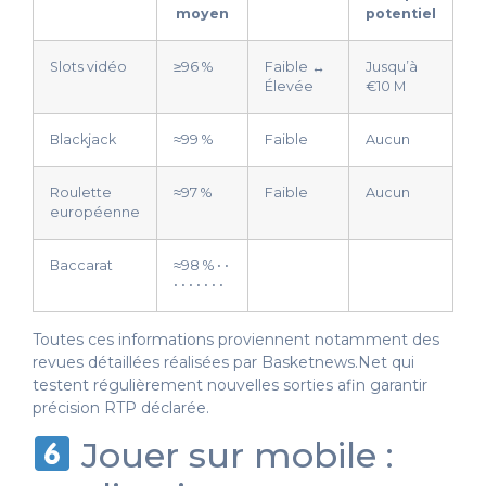
moyen
potentiel
Slots vidéo
≥96 %
Faible ↔︎
Jusqu’à
Élevée
€10 M
Blackjack
≈99 %
Faible
Aucun
Roulette
≈97 %
Faible
Aucun
européenne
Baccarat
≈98 % • •
• • • • • • •
Toutes ces informations proviennent notamment des
revues détaillées réalisées par Basketnews.Net qui
testent régulièrement nouvelles sorties afin garantir
précision RTP déclarée.
Jouer sur mobile :