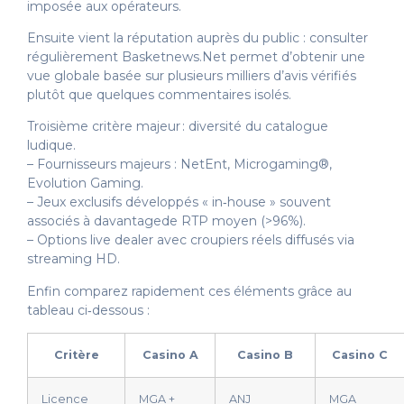
imposée aux opérateurs.
Ensuite vient la réputation auprès du public : consulter
régulièrement Basketnews.Net permet d’obtenir une
vue globale basée sur plusieurs milliers d’avis vérifiés
plutôt que quelques commentaires isolés.
Troisième critère majeur : diversité du catalogue
ludique.
– Fournisseurs majeurs : NetEnt, Microgaming®,
Evolution Gaming.
– Jeux exclusifs développés « in‑house » souvent
associés à davantagede RTP moyen (>96%).
– Options live dealer avec croupiers réels diffusés via
streaming HD.
Enfin comparez rapidement ces éléments grâce au
tableau ci‑dessous :
Critère
Casino A
Casino B
Casino C
Licence
MGA +
ANJ
MGA