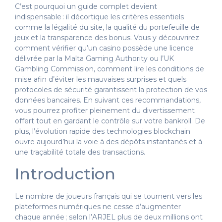
C’est pourquoi un guide complet devient
indispensable : il décortique les critères essentiels
comme la légalité du site, la qualité du portefeuille de
jeux et la transparence des bonus. Vous y découvrirez
comment vérifier qu’un casino possède une licence
délivrée par la Malta Gaming Authority ou l’UK
Gambling Commission, comment lire les conditions de
mise afin d’éviter les mauvaises surprises et quels
protocoles de sécurité garantissent la protection de vos
données bancaires. En suivant ces recommandations,
vous pourrez profiter pleinement du divertissement
offert tout en gardant le contrôle sur votre bankroll. De
plus, l’évolution rapide des technologies blockchain
ouvre aujourd’hui la voie à des dépôts instantanés et à
une traçabilité totale des transactions.
Introduction
Le nombre de joueurs français qui se tournent vers les
plateformes numériques ne cesse d’augmenter
chaque année ; selon l’ARJEL plus de deux millions ont