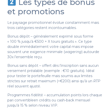
Les types de bonus
et promotions
Le paysage promotionnel évolue constamment mais
trois catégories restent incontournables.
Bonus dépôt – généralement exprimé sous forme
« 100 % jusqu’à €500 + X tours gratuits ». Ce type
double immédiatement votre capital mais impose
souvent une exigence minimale (
wagering
) autourde
30x l’ensemble reçu.
Bonus sans dépôt – offert dès l’inscription sans aucun
versement préalable (exemple : €10 gratuits). Idéal
pour tester le portefeuille mais soumis aux limites
strictes sur retrait maximum (<€200) ainsi qu’à un
RTP
réel souvent ajusté.
Programmes fidélité – accumulation points lors chaque
pari convertibleen crédits ou cash‑back mensuel
jusqu’à 15 % selon niveau VIP.