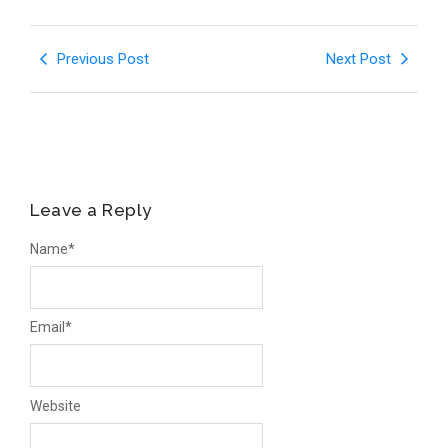
Previous Post
Next Post
Leave a Reply
Name
*
Email
*
Website