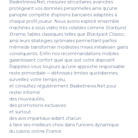
Basketnews.Net, mesures sécuritaires avancées
protégeant vos données personnelles ainsi qu’une
panoplie complète d’options bancaires adaptées à
chaque profil joueur.​ Nous avons exploré ensemble
machines à sous vidéo très volatiles comme
Starburst
Xtreme
, tables classiques telles que
Blackjack Classic
,
ainsi leurs stratégies optimales permettant parfois
mêmede transformer modestes mises initiales​en gains
conséquents.​ Enfin nos recommandations mobiles
garantissent confort quel que soit votre dispositif.​
Rappelez‑vous toujours qu’une approche responsable
reste primordiale — définissez limites quotidiennes,
surveillez votre temps jeu,
et consultez régulièrement Basketnews.Net pour
rester informé
des nouveautés,
des promotions exclusives
et surtout
des avis impartiaux aidant chacun
à faire ses meilleurs choix dans l’univers dynamique
du
casino online France
.