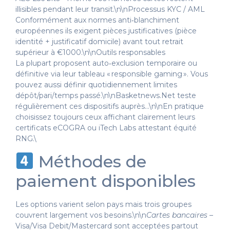
illisibles pendant leur transit.\n\nProcessus KYC / AML
Conformément aux normes anti‑blanchiment
européennes ils exigent pièces justificatives (pièce
identité + justificatif domicile) avant tout retrait
supérieur à €1000.\n\nOutils responsables
La plupart proposent auto‑exclusion temporaire ou
définitive via leur tableau « responsible gaming ». Vous
pouvez aussi définir quotidiennement limites
dépôt/pari/temps passé.\n\nBasketnews.Net teste
régulièrement ces dispositifs auprès…\n\nEn pratique
choisissez toujours ceux affichant clairement leurs
certificats eCOGRA ou iTech Labs attestant équité
RNG.\
Méthodes de
paiement disponibles
Les options varient selon pays mais trois groupes
couvrent largement vos besoins.\n\n
Cartes bancaires
–
Visa/Visa Debit/Mastercard sont acceptées partout