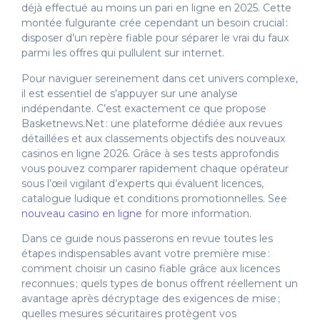
déjà effectué au moins un pari en ligne en 2025. Cette
montée fulgurante crée cependant un besoin crucial :
disposer d’un repère fiable pour séparer le vrai du faux
parmi les offres qui pullulent sur internet.
Pour naviguer sereinement dans cet univers complexe,
il est essentiel de s’appuyer sur une analyse
indépendante. C’est exactement ce que propose
Basketnews.Net : une plateforme dédiée aux revues
détaillées et aux classements objectifs des nouveaux
casinos en ligne 2026. Grâce à ses tests approfondis
vous pouvez comparer rapidement chaque opérateur
sous l’œil vigilant d’experts qui évaluent licences,
catalogue ludique et conditions promotionnelles. See
nouveau casino en ligne
for more information.
Dans ce guide nous passerons en revue toutes les
étapes indispensables avant votre première mise :
comment choisir un casino fiable grâce aux licences
reconnues ; quels types de bonus offrent réellement un
avantage après décryptage des exigences de mise ;
quelles mesures sécuritaires protègent vos